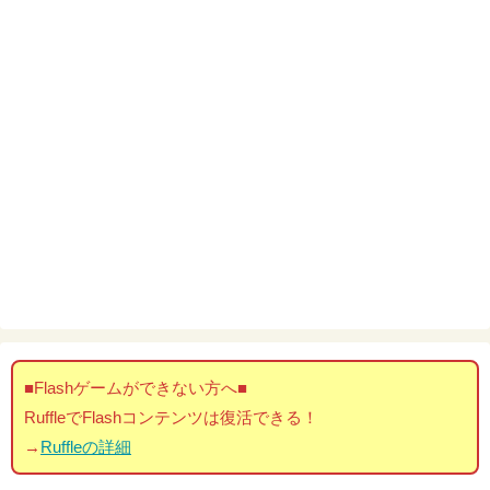
■Flashゲームができない方へ■
RuffleでFlashコンテンツは復活できる！
→
Ruffleの詳細