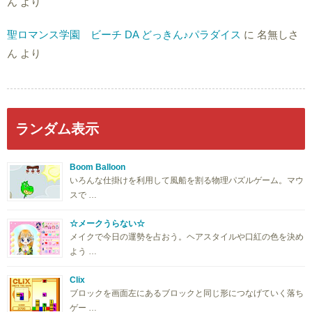
ん
より
聖ロマンス学園 ビーチ DA どっきん♪パラダイス
に
名無しさ
ん
より
ランダム表示
Boom Balloon
いろんな仕掛けを利用して風船を割る物理パズルゲーム。マウ
スで …
☆メークうらない☆
メイクで今日の運勢を占おう。ヘアスタイルや口紅の色を決め
よう …
Clix
ブロックを画面左にあるブロックと同じ形につなげていく落ち
ゲー …