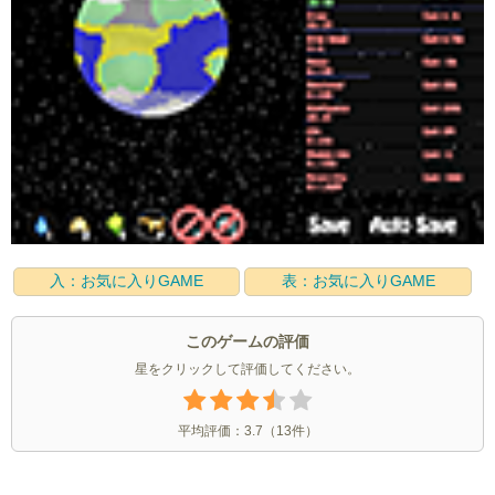
入：お気に入りGAME
表：お気に入りGAME
このゲームの評価
星をクリックして評価してください。
平均評価：
3.7
（
13
件）