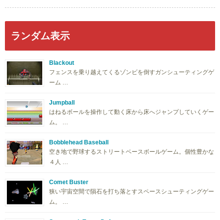
ランダム表示
Blackout
フェンスを乗り越えてくるゾンビを倒すガンシューティングゲ
ーム …
Jumpball
はねるボールを操作して動く床から床へジャンプしていくゲー
ム。 …
Bobblehead Baseball
空き地で野球するストリートベースボールゲーム。個性豊かな
４人 …
Comet Buster
狭い宇宙空間で隕石を打ち落とすスペースシューティングゲー
ム。 …