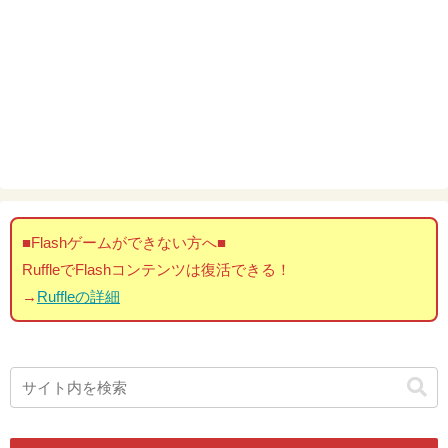
■Flashゲームができない方へ■
RuffleでFlashコンテンツは復活できる！
→
Ruffleの詳細