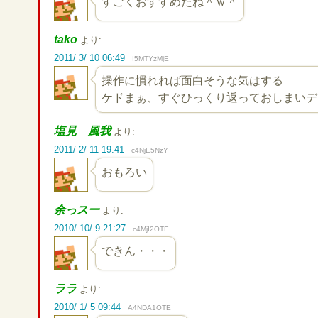
すごくおすすめだね＾ｗ＾
tako
より:
2011/ 3/ 10 06:49
I5MTYzMjE
操作に慣れれば面白そうな気はする
ケドまぁ、すぐひっくり返っておしまいデス
塩見 風我
より:
2011/ 2/ 11 19:41
c4NjE5NzY
おもろい
余っスー
より:
2010/ 10/ 9 21:27
c4MjI2OTE
できん・・・
ララ
より:
2010/ 1/ 5 09:44
A4NDA1OTE