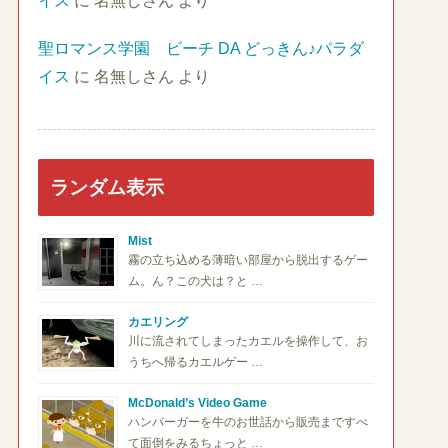
イス
に
名無しさん
より
聖ロマンス学園 ビーチ DA どっきん♪パラダ
イス
に
名無しさん
より
ランダム表示
Mist
霧の立ち込める薄暗い部屋から脱出するゲー
ム。ん？この犬は？と …
カエリング
川に流されてしまったカエルを操作して、お
うちへ帰るカエルゲー …
McDonald’s Video Game
ハンバーガーを牛のお世話から販売まですべ
て面倒をみるちょっと …