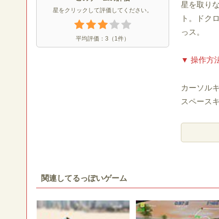
星を取り
星をクリックして評価してください。
ト。ドク
っス。
平均評価：
3
（
1
件）
▼ 操作方
カーソル
スペース
関連してるっぽいゲーム