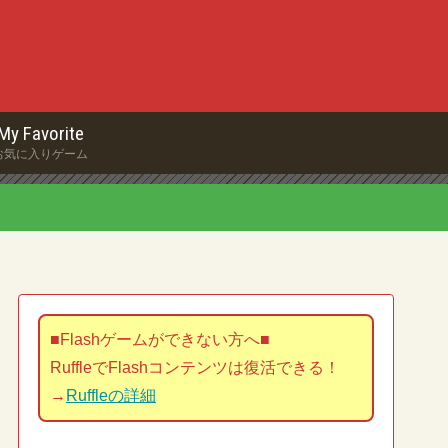
My Favorite
お気に入りゲーム
■Flashゲームができない方へ■
RuffleでFlashコンテンツは復活できる！
→
Ruffleの詳細