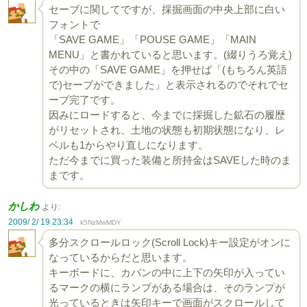
セーブに関してですが、採掘画面の中央上部に白い
フォントで
「SAVE GAME」「POUSE GAME」「MAIN
MENU」と書かれていると思います。(綴りうろ覚え)
その中の「SAVE GAME」を押せば「(もちろん英語
で)セーブができました」と表示されるのでそれでセ
ーブ完了です。
因みにロードすると、今までに採掘した鉱石の履歴
がリセットされ、土地の状態も初期状態になり、レ
ベルも1からやり直しになります。
ただ今までに買った装備と所持金はSAVEした時のま
まです。
かしわ
より:
2009/ 2/ 19 23:34
k5NzMwMDY
多分スクロールロック(Scroll Lock)キー設定がオンに
なっているからだと思います。
キーボードに、カバンの中に上下の矢印が入ってい
るマークの横にランプがある場合は、そのランプが
光っているときは矢印キーで画面がスクロールして