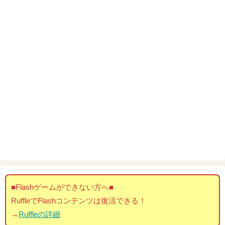
■Flashゲームができない方へ■
RuffleでFlashコンテンツは復活できる！
→
Ruffleの詳細