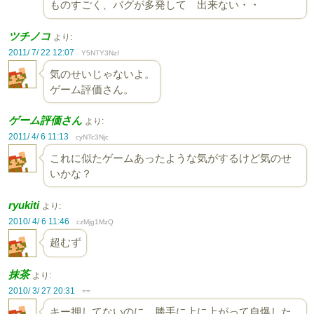
ものすごく、バグが多発して 出来ない・・
ツチノコ
より:
2011/ 7/ 22 12:07
Y5NTY3NzI
気のせいじゃないよ。
ゲーム評価さん。
ゲーム評価さん
より:
2011/ 4/ 6 11:13
cyNTc3Njc
これに似たゲームあったような気がするけど気のせ
いかな？
ryukiti
より:
2010/ 4/ 6 11:46
czMjg1MzQ
超むず
抹茶
より:
2010/ 3/ 27 20:31
==
キー押してないのに、勝手に上に上がって自爆した