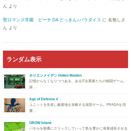
ん
より
聖ロマンス学園 ビーチ DA どっきん♪パラダイス
に
名無しさ
ん
より
ランダム表示
ホリエンメイデン Holien Maiden
記憶からなくなりつつある、あるIT企業家たちの格闘ゲーム。
操 …
Age of Defense 4
ユニットを生産し敵基地を攻略する攻防ゲーム。PRADAを消
費 …
GROW Island
パネルを順番にクリックしていって島を豊かに発展成長させる