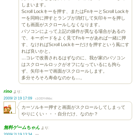
しまいます。
Scroll Lockキーを押す、またはFnキーとScroll Lockキ
ーを同時に押すとランプが消灯して矢印キーを押し
ても画面がスクロールしなくなります。
パソコンによって上記の操作が異なる場合があるの
で、キーボードをよく見てFnキーがあれば一緒に押
す、なければScroll Lockキーだけを押すという風にす
れば良いかと。
…コレで改善されるはずなのに、我が家のパソコン
はスクロールロックがオフになっているにも拘ら
ず、矢印キーで画面がスクロールします。
多分そろそろ寿命なのかも…。
rino
より:
2009/ 2/ 19 17:09
c1ODY4Mzc
カーソルキー押すと画面がスクロールしてしまって
やりにくい・・・自分だけ、なのか？
無料ゲームちゃん
より:
2009/ 2/ 19 13:34
==