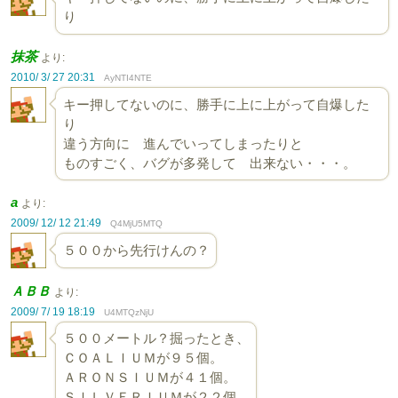
り
抹茶
より:
2010/ 3/ 27 20:31
AyNTI4NTE
キー押してないのに、勝手に上に上がって自爆した
り
違う方向に 進んでいってしまったりと
ものすごく、バグが多発して 出来ない・・・。
a
より:
2009/ 12/ 12 21:49
Q4MjU5MTQ
５００から先行けんの？
ＡＢＢ
より:
2009/ 7/ 19 18:19
U4MTQzNjU
５００メートル？掘ったとき、
ＣＯＡＬＩＵＭが９５個。
ＡＲＯＮＳＩＵＭが４１個。
ＳＩＬＶＥＲＩＵＭが２２個。