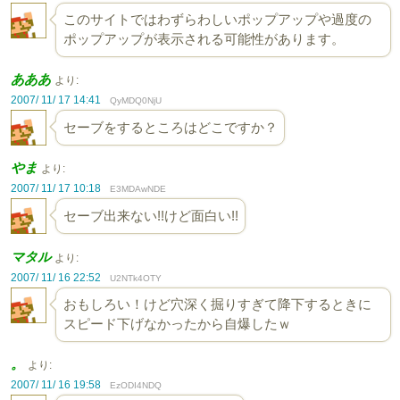
このサイトではわずらわしいポップアップや過度の
ポップアップが表示される可能性があります。
あああ
より:
2007/ 11/ 17 14:41
QyMDQ0NjU
セーブをするところはどこですか？
やま
より:
2007/ 11/ 17 10:18
E3MDAwNDE
セーブ出来ない!!けど面白い!!
マタル
より:
2007/ 11/ 16 22:52
U2NTk4OTY
おもしろい！けど穴深く掘りすぎて降下するときに
スピード下げなかったから自爆したｗ
。
より:
2007/ 11/ 16 19:58
EzODI4NDQ