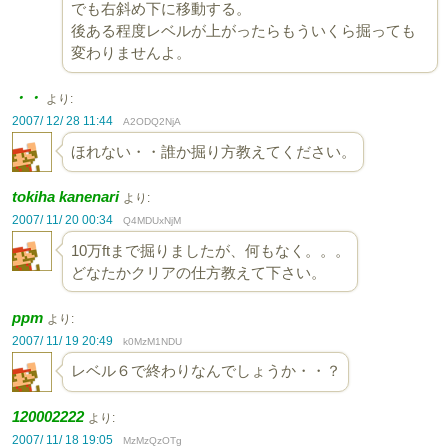
でも右斜め下に移動する。
後ある程度レベルが上がったらもういくら掘っても
変わりませんよ。
・・
より:
2007/ 12/ 28 11:44
A2ODQ2NjA
ほれない・・誰か掘り方教えてください。
tokiha kanenari
より:
2007/ 11/ 20 00:34
Q4MDUxNjM
10万ftまで掘りましたが、何もなく。。。
どなたかクリアの仕方教えて下さい。
ppm
より:
2007/ 11/ 19 20:49
k0MzM1NDU
レベル６で終わりなんでしょうか・・？
120002222
より:
2007/ 11/ 18 19:05
MzMzQzOTg