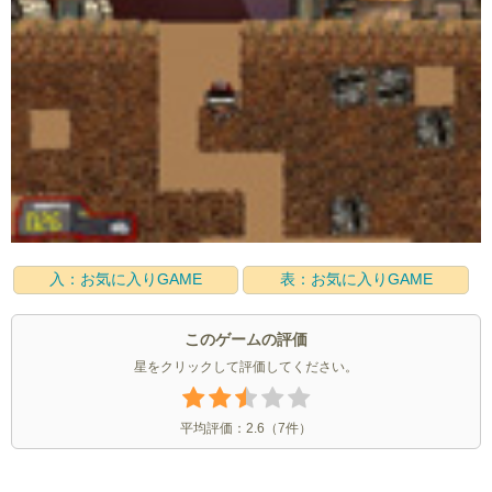
入：お気に入りGAME
表：お気に入りGAME
このゲームの評価
星をクリックして評価してください。
平均評価：
2.6
（
7
件）