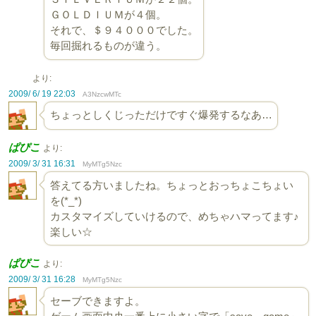
ＧＯＬＤＩＵＭが４個。
それで、＄９４０００でした。
毎回掘れるものが違う。
より:
2009/ 6/ 19 22:03
A3NzcwMTc
ちょっとしくじっただけですぐ爆発するなあ…
ぱぴこ
より:
2009/ 3/ 31 16:31
MyMTg5Nzc
答えてる方いましたね。ちょっとおっちょこちょい
を(*_*)
カスタマイズしていけるので、めちゃハマってます♪
楽しい☆
ぱぴこ
より:
2009/ 3/ 31 16:28
MyMTg5Nzc
セーブできますよ。