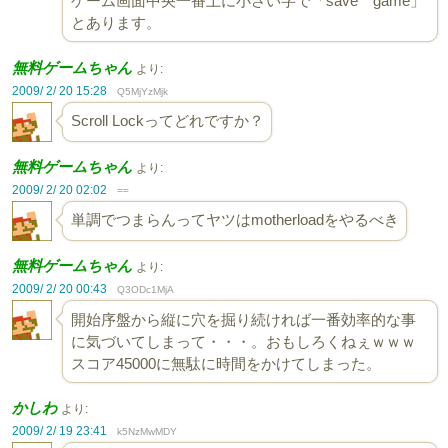
ゲーム画面中央一番上に小さい字で「save game」
とあります。
無料ゲームちゃん
より:
2009/ 2/ 20 15:28
Q5MjYzMjk
Scroll Lockってどれですか？
無料ゲームちゃん
より:
2009/ 2/ 20 02:02
==
単調でつまらんってヤツはmotherloadをやるべき
無料ゲームちゃん
より:
2009/ 2/ 20 00:43
Q3ODc1MjA
開始序盤から縦に穴を掘り続ければ一番効率的な事
に気づいてしまって・・・。おもしろくねぇｗｗｗ
スコア45000に無駄に時間をかけてしまった。
かしわ
より:
2009/ 2/ 19 23:41
k5NzMwMDY