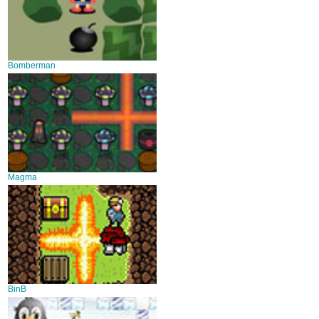
Bomberman
Magma
BinB