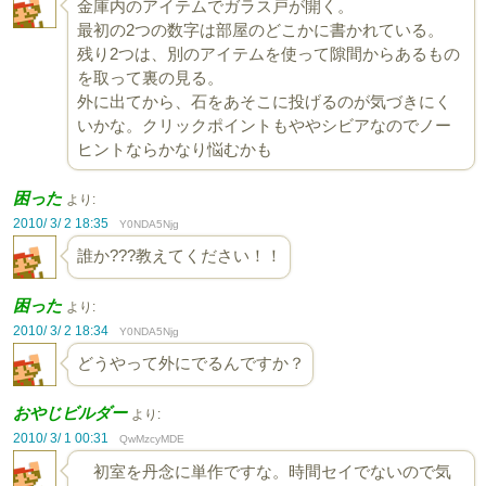
金庫内のアイテムでガラス戸が開く。
最初の2つの数字は部屋のどこかに書かれている。
残り2つは、別のアイテムを使って隙間からあるもの
を取って裏の見る。
外に出てから、石をあそこに投げるのが気づきにく
いかな。クリックポイントもややシビアなのでノー
ヒントならかなり悩むかも
困った
より:
2010/ 3/ 2 18:35
Y0NDA5Njg
誰か???教えてください！！
困った
より:
2010/ 3/ 2 18:34
Y0NDA5Njg
どうやって外にでるんですか？
おやじビルダー
より:
2010/ 3/ 1 00:31
QwMzcyMDE
初室を丹念に単作ですな。時間セイでないので気