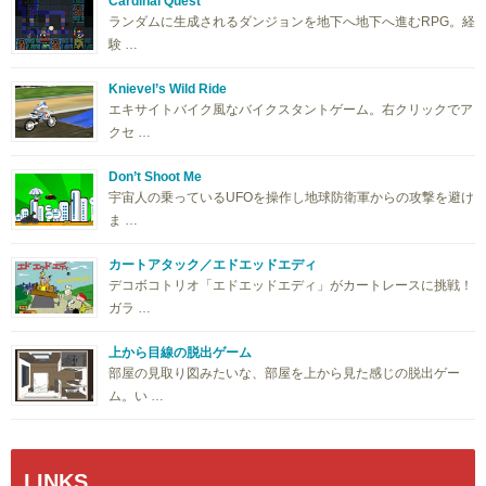
Cardinal Quest
ランダムに生成されるダンジョンを地下へ地下へ進むRPG。経
験 …
Knievel’s Wild Ride
エキサイトバイク風なバイクスタントゲーム。右クリックでア
クセ …
Don’t Shoot Me
宇宙人の乗っているUFOを操作し地球防衛軍からの攻撃を避け
ま …
カートアタック／エドエッドエディ
デコボコトリオ「エドエッドエディ」がカートレースに挑戦！
ガラ …
上から目線の脱出ゲーム
部屋の見取り図みたいな、部屋を上から見た感じの脱出ゲー
ム。い …
LINKS