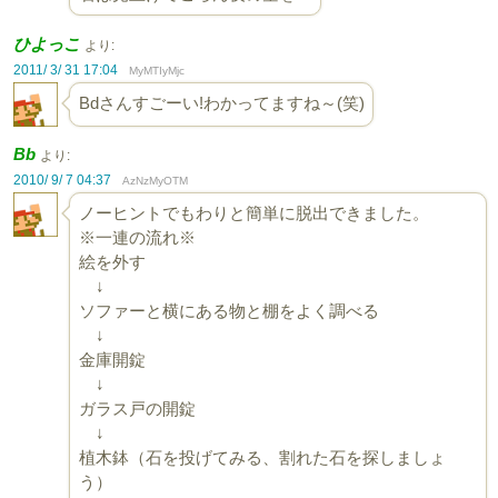
ひよっこ
より:
2011/ 3/ 31 17:04
MyMTIyMjc
Bdさんすごーい!わかってますね～(笑)
Bb
より:
2010/ 9/ 7 04:37
AzNzMyOTM
ノーヒントでもわりと簡単に脱出できました。
※一連の流れ※
絵を外す
↓
ソファーと横にある物と棚をよく調べる
↓
金庫開錠
↓
ガラス戸の開錠
↓
植木鉢（石を投げてみる、割れた石を探しましょ
う）