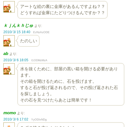
アートな絵の裏に金庫があるんですよね？？
どうすれば金庫にたどりつけるんですか？？
ｋｊんｋｈじゅ
より:
2010/ 3/ 15 18:40
EzNzAzODE
たのしい
ab
より:
2010/ 3/ 6 18:05
I1ODMzMzA
水を抜くために、部屋の黒い箱を開ける必要があり
ます。
その箱を開けるために、石を投げます。
すると石が投げ返されるので、その投げ返された石
を探しましょう。
その石を見つけたらあとは簡単です！
momo
より:
2010/ 3/ 6 17:02
YyODIxNDg