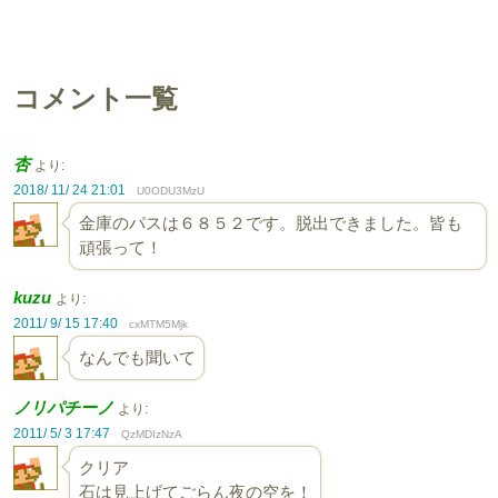
コメント一覧
杏
より:
2018/ 11/ 24 21:01
U0ODU3MzU
金庫のパスは６８５２です。脱出できました。皆も
頑張って！
kuzu
より:
2011/ 9/ 15 17:40
cxMTM5Mjk
なんでも聞いて
ノリパチーノ
より:
2011/ 5/ 3 17:47
QzMDIzNzA
クリア
石は見上げてごらん夜の空を！