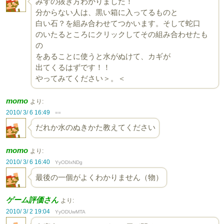
みずの抜き方わかりました！
分からない人は、黒い箱に入ってるものと
白い石？を組み合わせてつかいます。そして蛇口
のいたるところにクリックしてその組み合わせたも
の
をあることに使うと水がぬけて、カギが
出てくるはずです！！
やってみてください＞。＜
momo
より:
2010/ 3/ 6 16:49
==
だれか水のぬきかた教えてください
momo
より:
2010/ 3/ 6 16:40
YyODIxNDg
最後の一個がよくわかりません（物）
ゲーム評価さん
より:
2010/ 3/ 2 19:04
YyODUwMTA