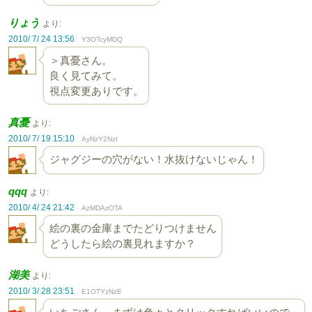
りょう
より:
2010/ 7/ 24 13:56
Y3OTcyMDQ
＞真憂さん。
良く見てみて。
視点変更ありです。
真憂
より:
2010/ 7/ 19 15:10
AyNzY2NzI
ジャグジーの穴がない！水抜けないじゃん！
qqq
より:
2010/ 4/ 24 21:42
AzMDAzOTA
絵の裏の金庫までたどりつけません
どうしたら絵の裏見れますか？
湖美
より:
2010/ 3/ 28 23:51
E1OTYzNzE