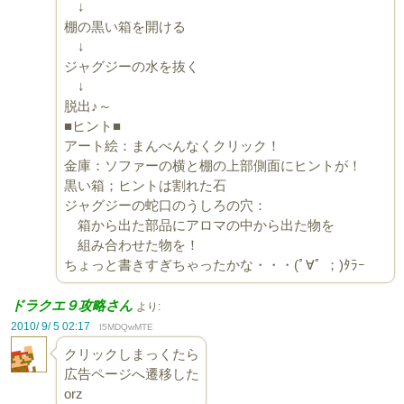
↓
棚の黒い箱を開ける
↓
ジャグジーの水を抜く
↓
脱出♪～
■ヒント■
アート絵：まんべんなくクリック！
金庫：ソファーの横と棚の上部側面にヒントが！
黒い箱；ヒントは割れた石
ジャグジーの蛇口のうしろの穴：
箱から出た部品にアロマの中から出た物を
組み合わせた物を！
ちょっと書きすぎちゃったかな・・・(ﾟ∀ﾟ ；)ﾀﾗｰ
ドラクエ９攻略さん
より:
2010/ 9/ 5 02:17
I5MDQwMTE
クリックしまっくたら
広告ページへ遷移した
orz