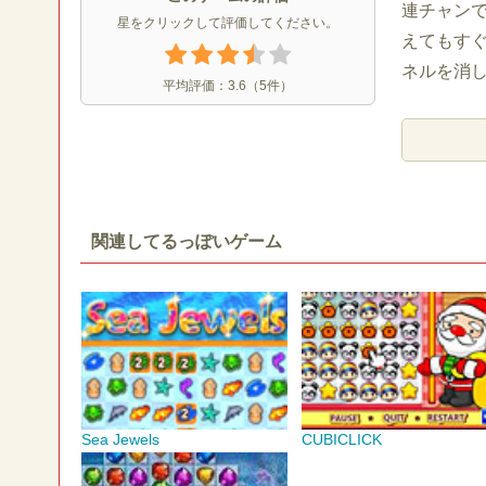
連チャン
星をクリックして評価してください。
えてもす
ネルを消
平均評価：
3.6
（
5
件）
関連してるっぽいゲーム
Sea Jewels
CUBICLICK