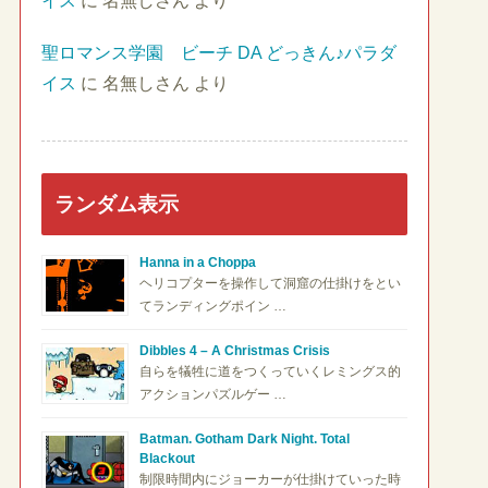
イス
に
名無しさん
より
聖ロマンス学園 ビーチ DA どっきん♪パラダ
イス
に
名無しさん
より
ランダム表示
Hanna in a Choppa
ヘリコプターを操作して洞窟の仕掛けをとい
てランディングポイン …
Dibbles 4 – A Christmas Crisis
自らを犠牲に道をつくっていくレミングス的
アクションパズルゲー …
Batman. Gotham Dark Night. Total
Blackout
制限時間内にジョーカーが仕掛けていった時