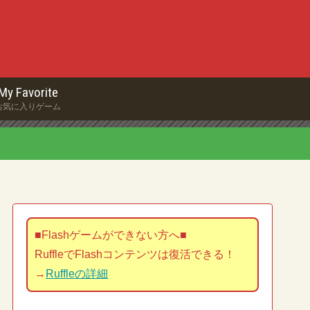
My Favorite
お気に入りゲーム
■Flashゲームができない方へ■
RuffleでFlashコンテンツは復活できる！
→
Ruffleの詳細