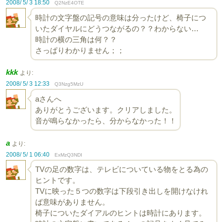
2008/ 5/ 3 18:50
Q2NzE4OTE
時計の文字盤の記号の意味は分ったけど、椅子につ
いたダイヤルにどうつながるの？？わからない…
時計の横の三角は何？？
さっぱりわかりません；；
kkk
より:
2008/ 5/ 3 12:33
Q3Nzg5MzU
aさんへ
ありがとうございます。クリアしました。
音が鳴らなかったら、分からなかった！！
a
より:
2008/ 5/ 1 06:40
ExMzQ3NDI
TVの足の数字は、テレビについている物をとる為の
ヒントです。
TVに映った５つの数字は下段引き出しを開けなけれ
ば意味がありません。
椅子についたダイアルのヒントは時計にあります。