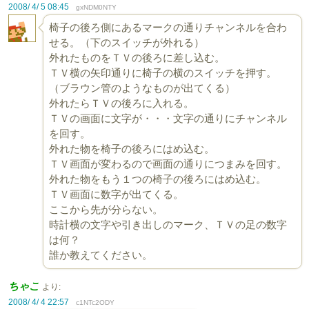
2008/ 4/ 5 08:45
gxNDM0NTY
椅子の後ろ側にあるマークの通りチャンネルを合わ
せる。（下のスイッチが外れる）
外れたものをＴＶの後ろに差し込む。
ＴＶ横の矢印通りに椅子の横のスイッチを押す。
（ブラウン管のようなものが出てくる）
外れたらＴＶの後ろに入れる。
ＴＶの画面に文字が・・・文字の通りにチャンネル
を回す。
外れた物を椅子の後ろにはめ込む。
ＴＶ画面が変わるので画面の通りにつまみを回す。
外れた物をもう１つの椅子の後ろにはめ込む。
ＴＶ画面に数字が出てくる。
ここから先が分らない。
時計横の文字や引き出しのマーク、ＴＶの足の数字
は何？
誰か教えてください。
ちゃこ
より:
2008/ 4/ 4 22:57
c1NTc2ODY