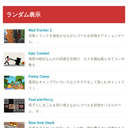
ランダム表示
Mad Trucker 3
武装トラックを強化させながらゴールを目指すアクションゲー
ム。 …
Epic Combo!
地雷や砲台なんかの武器を仕掛け、カメを跳ね返らせてコンボ
数を …
Funny Camp
退屈なキャンプでいろいろなイタズラをして楽しむポイントク
リッ …
Paul and Percy
双子らしき二人を切り替えながらゴールを目指すパズルゲー
ム。カ …
New York Shark