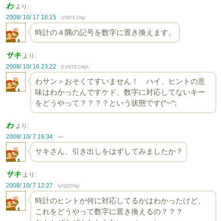
わ
より:
2008/ 10/ 17 18:15
I2MTE1Njc
時計の４隅の記号を数字に置き換えます。
サキ
より:
2008/ 10/ 16 23:22
E4NTE1MjA
わサン＞おそくてすいません！ ハイ、ヒントの意
味はわかったんですケド、数字に対応してないキー
をどうやって？？？？という状態です(^~^;
わ
より:
2008/ 10/ 7 16:34
==
サキさん、引き出しをはずしてみましたか？
サキ
より:
2008/ 10/ 7 12:27
IyNjQ0Njc
時計のヒントが何に対応してるかはわかったけど、
これをどうやって数字に置き換えるの？？？