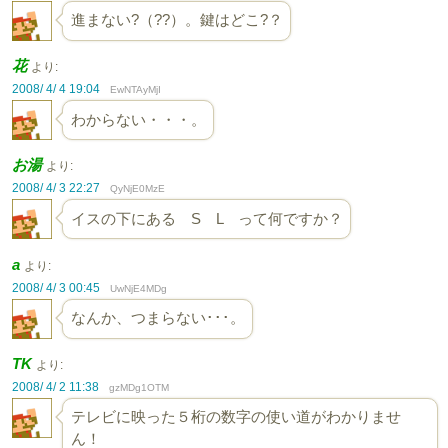
進まない?（??）。鍵はどこ?？
花
より:
2008/ 4/ 4 19:04
EwNTAyMjI
わからない・・・。
お湯
より:
2008/ 4/ 3 22:27
QyNjE0MzE
イスの下にある S L って何ですか？
a
より:
2008/ 4/ 3 00:45
UwNjE4MDg
なんか、つまらない･･･。
TK
より:
2008/ 4/ 2 11:38
gzMDg1OTM
テレビに映った５桁の数字の使い道がわかりませ
ん！