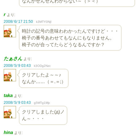
なんかぜんぜんわからない～（＞＜）
r
より:
2008/ 6/ 17 21:50
k3MTY0NjI
時計の記号の意味わわかったんですけど・・・
椅子の番号あわせてもなんにもなりません。
椅子のが合ってたらどうなるんですか？
たぁさん
より:
2008/ 5/ 9 03:43
k3ODg2Nzc
クリアしたよ～～♪
なんか……（＝.＝;）
taka
より:
2008/ 5/ 9 03:43
g5MTg1Mjc
クリアしました(д)ノ
ん～・・・
hina
より: