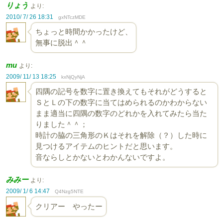
りょう
より:
2010/ 7/ 26 18:31
gxNTczMDE
ちょっと時間かかったけど、
無事に脱出＾＾
mu
より:
2009/ 11/ 13 18:25
kxNjQyNjA
四隅の記号を数字に置き換えてもそれがどうすると
ＳとＬの下の数字に当てはめられるのかわからない
まま適当に四隅の数字のどれかを入れてみたら当た
りました＾＾；
時計の脇の三角形のＫはそれを解除（？）した時に
見つけるアイテムのヒントだと思います。
音ならしとかないとわかんないですよ。
みみー
より:
2009/ 1/ 6 14:47
Q4Nzg5NTE
クリアー やったー