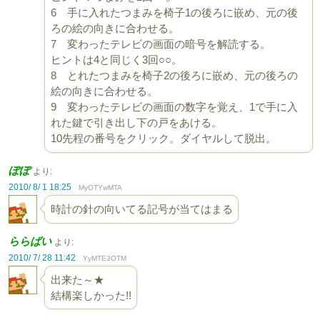
6 手に入れたつまみを椅子1の後ろに嵌め、元の後
ろの絵の向きに合わせる。
7 変わったテレビの画面の暗号を解読する。
ヒントは4と同じく3回○○。
8 とれたつまみを椅子2の後ろに嵌め、元の後ろの
絵の向きに合わせる。
9 変わったテレビの画面の数字を覚え、1で手に入
れた鍵で引き出し下の戸をあける。
10先程の番号をクリック。ダイヤルして脱出。
ぽぽ
より:
2010/ 8/ 1 18:25
MyOTYwMTA
時計の針の向いてる記号が当てはまる
ららばい
より:
2010/ 7/ 28 11:42
YyMTE3OTM
出来た～★
結構楽しかった!!