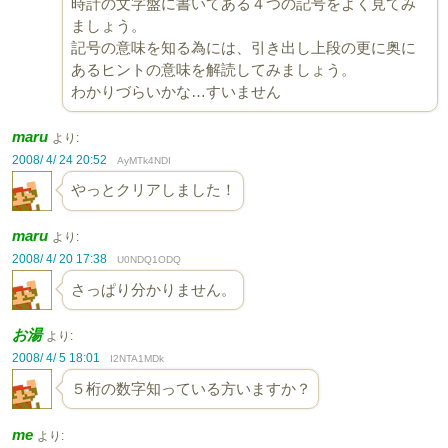
時計の文字盤に書いてある４つの記号をよく見てみ
ましょう。
記号の意味を知る為には、引き出し上段の更に奥に
あるヒントの意味を解読してみましょう。
わかりづらいかな…すいません
maru
より:
2008/ 4/ 24 20:52
AyMTk4NDI
やっとクリアしました！
maru
より:
2008/ 4/ 20 17:38
U0NDQ1ODQ
さっぱり分かりません。
お湯
より:
2008/ 4/ 5 18:01
I2NTA1MDk
５桁の数字知っている方いますか？
me
より: