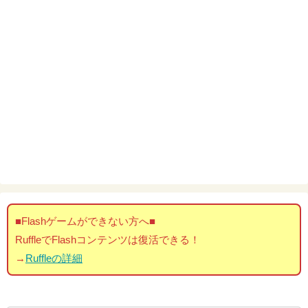
■Flashゲームができない方へ■
RuffleでFlashコンテンツは復活できる！
→
Ruffleの詳細