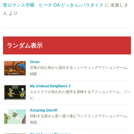
聖ロマンス学園 ビーチ DA どっきん♪パラダイス
に
名無しさ
ん
より
ランダム表示
Groar
恐竜の住む島から脱出するシューティングアクションゲーム。
経験 …
My Undead Neighbors 3
エルドラドの失われた都市を冒険するアクションゲーム。ゾン
ビ、 …
Amazing Sheriff
回転する星から星へ渡り進むワンクリックアクションゲーム。
画面 …