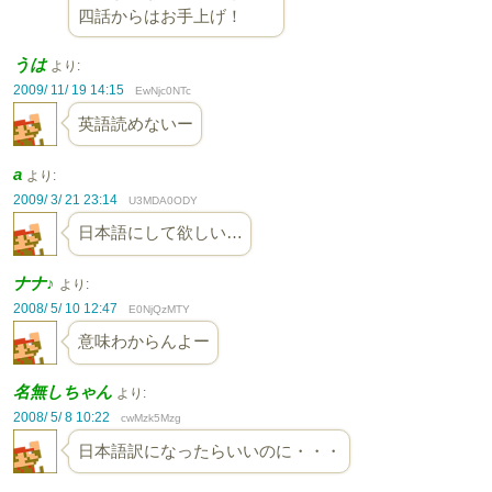
四話からはお手上げ！
うは
より:
2009/ 11/ 19 14:15
EwNjc0NTc
英語読めないー
a
より:
2009/ 3/ 21 23:14
U3MDA0ODY
日本語にして欲しい…
ナナ♪
より:
2008/ 5/ 10 12:47
E0NjQzMTY
意味わからんよー
名無しちゃん
より:
2008/ 5/ 8 10:22
cwMzk5Mzg
日本語訳になったらいいのに・・・