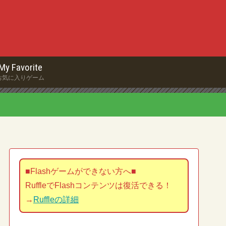
My Favorite
お気に入りゲーム
■Flashゲームができない方へ■
RuffleでFlashコンテンツは復活できる！
→
Ruffleの詳細