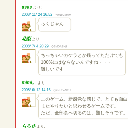
asas
より:
2008/ 11/ 24 16:52
Y0NzU4MjM
らくじゃん！
花梨
より:
2008/ 7/ 4 20:29
Q2MDA1NjI
ちっちゃいカケラとか残ってただけでも
100%にはならないんですね・・・
難しいです
mimi。
より:
2008/ 6/ 12 14:16
Q2NzEwNTU
このゲーム、新感覚な感じで、とても面白
またやりたいと思わせるゲームです。
ただ、全部食べ切るのは、難しそうです。
らる彡
より: