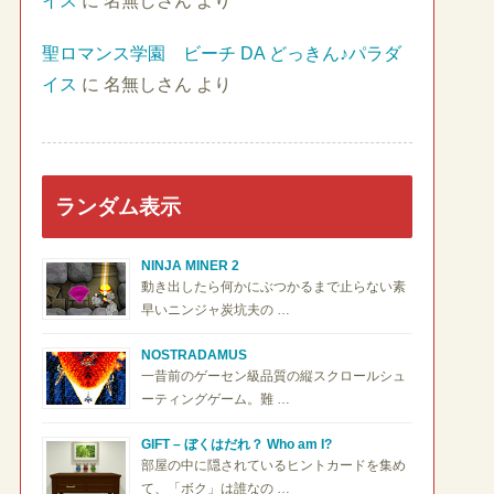
イス
に
名無しさん
より
聖ロマンス学園 ビーチ DA どっきん♪パラダ
イス
に
名無しさん
より
ランダム表示
NINJA MINER 2
動き出したら何かにぶつかるまで止らない素
早いニンジャ炭坑夫の …
NOSTRADAMUS
一昔前のゲーセン級品質の縦スクロールシュ
ーティングゲーム。難 …
GIFT – ぼくはだれ？ Who am I?
部屋の中に隠されているヒントカードを集め
て、「ボク」は誰なの …