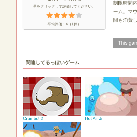
制限時間
星をクリックして評価してください。
ーム。マ
間も消費
平均評価：
4
（
1
件）
This gam
関連してるっぽいゲーム
Crumbs! 2
Hot Air Jr