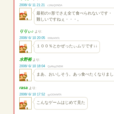
2008/ 6/ 11 21:21
c1MzQ0NDA
最初の○形でさえ全て食べられないです・
難しいですねぇ・・・。
りりぃ♪
より:
2008/ 6/ 10 20:05
I0MzI4NTc
１００％とかぜったぃムリです↓↓
水野裕
より:
2008/ 6/ 10 18:04
QyMzg2NDM
まあ、おいしそう。あっ食べたくなりまし
rasa
より:
2008/ 6/ 10 17:52
gyODI4MTA
こんなゲームはじめて見た