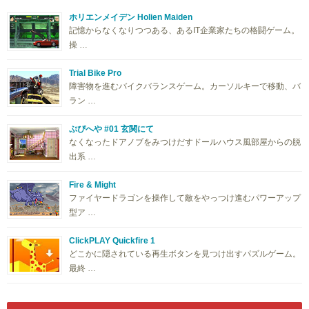
ホリエンメイデン Holien Maiden
記憶からなくなりつつある、あるIT企業家たちの格闘ゲーム。
操 …
Trial Bike Pro
障害物を進むバイクバランスゲーム。カーソルキーで移動、バ
ラン …
ぷぴへや #01 玄関にて
なくなったドアノブをみつけだすドールハウス風部屋からの脱
出系 …
Fire & Might
ファイヤードラゴンを操作して敵をやっつけ進むパワーアップ
型ア …
ClickPLAY Quickfire 1
どこかに隠されている再生ボタンを見つけ出すパズルゲーム。
最終 …