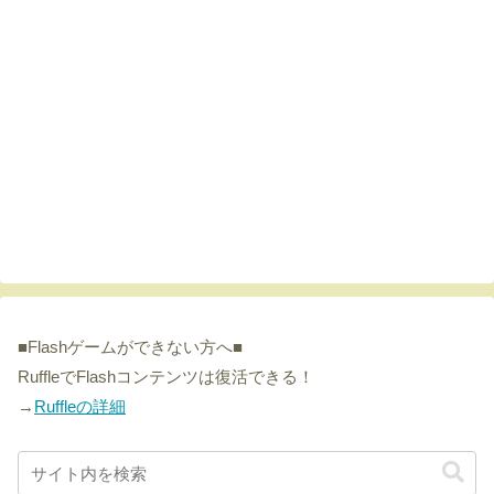
■Flashゲームができない方へ■
RuffleでFlashコンテンツは復活できる！
→
Ruffleの詳細