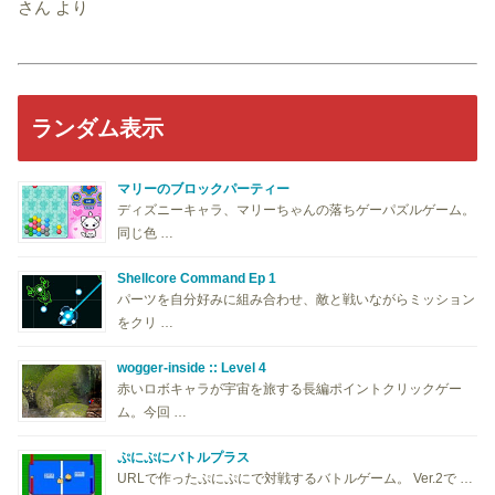
さん
より
ランダム表示
マリーのブロックパーティー
ディズニーキャラ、マリーちゃんの落ちゲーパズルゲーム。
同じ色 …
Shellcore Command Ep 1
パーツを自分好みに組み合わせ、敵と戦いながらミッション
をクリ …
wogger-inside :: Level 4
赤いロボキャラが宇宙を旅する長編ポイントクリックゲー
ム。今回 …
ぷにぷにバトルプラス
URLで作ったぷにぷにで対戦するバトルゲーム。 Ver.2で …