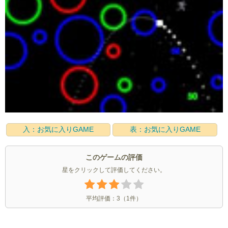
入：お気に入りGAME
表：お気に入りGAME
このゲームの評価
星をクリックして評価してください。
平均評価：
3
（
1
件）