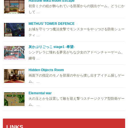
Hatsune Miku Room Escape
初音ミクの絵が飾られている部屋からの脱出ゲーム。どうにか
して …
METHUS’ TOWER DEFENCE
お城を守りつつ魔法攻撃でモンスターをやっつける防衛シュー
ティ …
灰かぶりごっこ stage1 -希望-
シンデレラに憧れる夢見がちな少女のアドベンチャーゲーム。
継母 …
Hidden Objects Room
画面下の指定のモノを部屋の中から捜し出すアイテム探しゲー
ム。 …
Elemental war
火の玉とかを設置して敵を迎え撃つステージクリア型防衛ゲー
ム。 …
LINKS