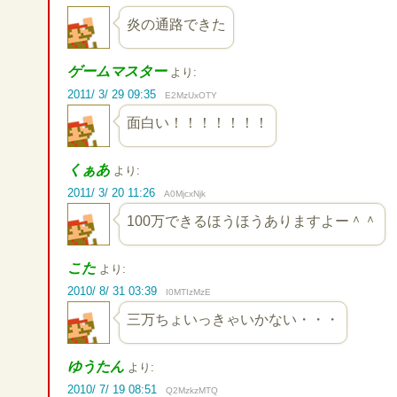
炎の通路できた
ゲームマスター
より:
2011/ 3/ 29 09:35
E2MzUxOTY
面白い！！！！！！！
くぁあ
より:
2011/ 3/ 20 11:26
A0MjcxNjk
100万できるほうほうありますよー＾＾
こた
より:
2010/ 8/ 31 03:39
I0MTIzMzE
三万ちょいっきゃいかない・・・
ゆうたん
より:
2010/ 7/ 19 08:51
Q2MzkzMTQ