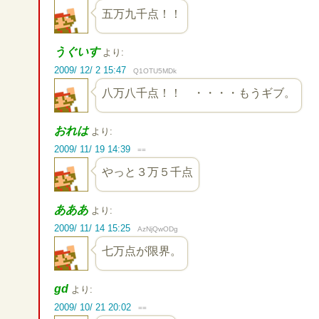
五万九千点！！
うぐいす
より:
2009/ 12/ 2 15:47
Q1OTU5MDk
八万八千点！！ ・・・・もうギブ。
おれは
より:
2009/ 11/ 19 14:39
==
やっと３万５千点
あああ
より:
2009/ 11/ 14 15:25
AzNjQwODg
七万点が限界。
gd
より:
2009/ 10/ 21 20:02
==