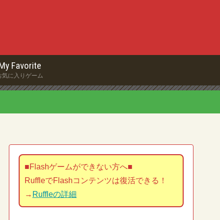
My Favorite
お気に入りゲーム
■Flashゲームができない方へ■
RuffleでFlashコンテンツは復活できる！
→
Ruffleの詳細