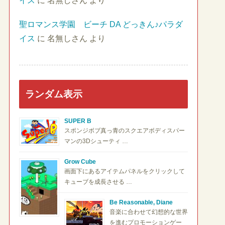
イス
に
名無しさん
より
聖ロマンス学園 ビーチ DA どっきん♪パラダ
イス
に
名無しさん
より
ランダム表示
SUPER B
スポンジボブ真っ青のスクエアボディスパー
マンの3Dシューティ …
Grow Cube
画面下にあるアイテムパネルをクリックして
キューブを成長させる …
Be Reasonable, Diane
音楽に合わせて幻想的な世界
を進むプロモーションゲー