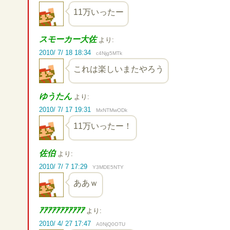
11万いったー
スモーカー大佐
より:
2010/ 7/ 18 18:34
c4Njg5MTk
これは楽しいまたやろう
ゆうたん
より:
2010/ 7/ 17 19:31
MxNTMwODk
11万いったー！
佐伯
より:
2010/ 7/ 7 17:29
Y3MDE5NTY
ああｗ
ｱｱｱｱｱｱｱｱｱｱｱ
より:
2010/ 4/ 27 17:47
A0NjQ0OTU