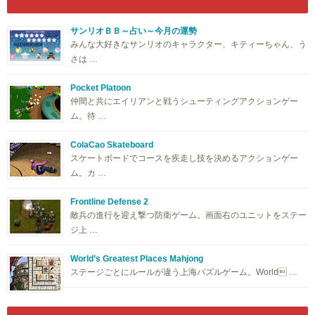
サンリオＢＢ～占い～今月の運勢
みんな大好きなサンリオのキャラクター、キティーちゃん、う
さは …
Pocket Platoon
仲間と共にエイリアンと戦うシューティングアクションゲー
ム。待 …
ColaCao Skateboard
スケートボードでコースを疾走し技を決めるアクションゲー
ム。カ …
Frontline Defense 2
敵兵の進行を迎え撃つ防衛ゲーム。画面右のユニットをステー
ジ上 …
World’s Greatest Places Mahjong
ステージごとにルールが違う上海パズルゲーム。World …