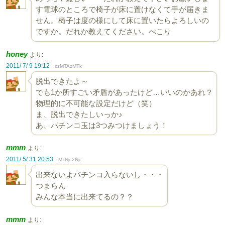
す電球のところで椅子が床に置けなくて手が届きま
せん。椅子は度の様にして床に置いたらよろしいの
ですか。だれか教えてください。ぺこり
honey
より:
2011/ 7/ 9 19:12
czMTAzMTk
脱出できたよ～
でも1か所すごい矛盾があったけど…いいのかあれ？
物理的に不可能な設定だけど（笑）
ま、脱出できたしいっか♪
あ、パチンコ玉は3つみつけましょう！
mmm
より:
2011/ 5/ 31 20:53
MzNjc2Njc
出来ないよパチンコ入らないし・・・
つまらん
みんな本当に出来てるの？？
mmm
より: