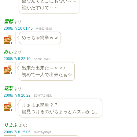
鍵なんてどこにもない～～
誰かたすけて～～
雪都
より:
2008/ 7/ 10 01:45
M4NDI4NjU
めっちゃ簡単ｗｗ
みぃ
より:
2008/ 7/ 9 22:10
A5MzEzMjU
出来た出来た～＞＜♪
初めて一人で出来たぁ☆
花梨
より:
2008/ 7/ 9 20:22
E0MTA2MDk
まぁまぁ簡単？？
鍵見つけるのがちょっとムズいかも。
りよふ
より:
2008/ 7/ 8 15:06
M4OTg0NjM