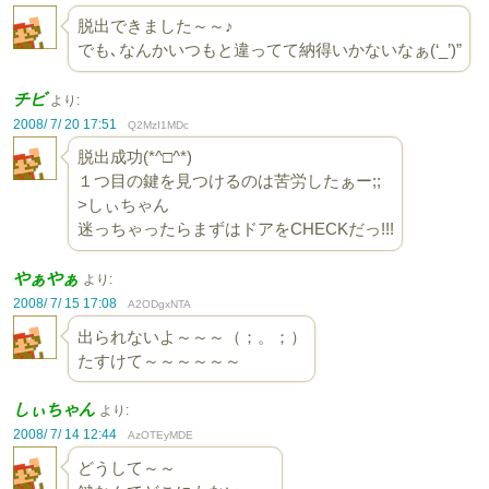
脱出できました～～♪
でも､なんかいつもと違ってて納得いかないなぁ(‘_’)”
チビ
より:
2008/ 7/ 20 17:51
Q2MzI1MDc
脱出成功(*^□^*)
１つ目の鍵を見つけるのは苦労したぁー;;
>しぃちゃん
迷っちゃったらまずはドアをCHECKだっ!!!
やぁやぁ
より:
2008/ 7/ 15 17:08
A2ODgxNTA
出られないよ～～～（；。；）
たすけて～～～～～～
しぃちゃん
より:
2008/ 7/ 14 12:44
AzOTEyMDE
どうして～～