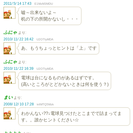
2011/ 5/ 14 17:43
E1MzM3MDU
嘘～出来ないよ～
机の下の所開かないし・・・
ふにゃ
より:
2010/ 11/ 22 16:42
U2OTIyMDA
あ、もうちょっとヒントは「上」です
ふにゃ
より:
2010/ 11/ 22 16:39
U2OTIyMDA
電球は台になるものがあるはずです。
(高いところがとどかないときは何を使う？)
まい
より:
2008/ 12/ 10 17:28
k4MTQ5Mzk
わかんない??↓電球見つけたとこまでで詰まってま
す。。誰かヒントください☆