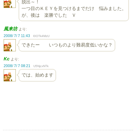
脱出～！
一つ目のＫＥＹを見つけるまでだけ 悩みました。
が、後は 楽勝でした Ｖ
風来坊
より:
2008/ 7/ 7 11:43
I0OTk4MzU
できたー いつものより難易度低いかな？
Kc
より:
2008/ 7/ 7 08:21
U5NjcxNTk
では、始めます