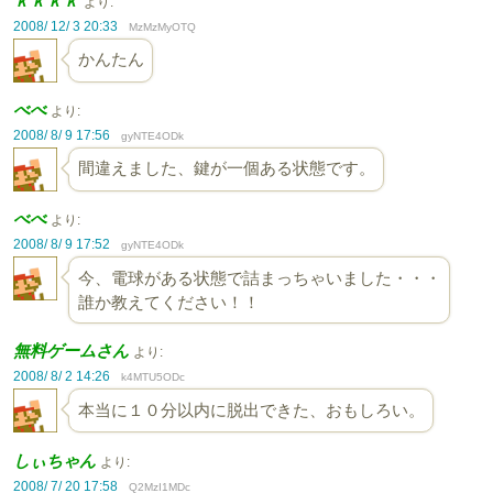
ｋｋｋｋ
より:
2008/ 12/ 3 20:33
MzMzMyOTQ
かんたん
べべ
より:
2008/ 8/ 9 17:56
gyNTE4ODk
間違えました、鍵が一個ある状態です。
べべ
より:
2008/ 8/ 9 17:52
gyNTE4ODk
今、電球がある状態で詰まっちゃいました・・・
誰か教えてください！！
無料ゲームさん
より:
2008/ 8/ 2 14:26
k4MTU5ODc
本当に１０分以内に脱出できた、おもしろい。
しぃちゃん
より:
2008/ 7/ 20 17:58
Q2MzI1MDc