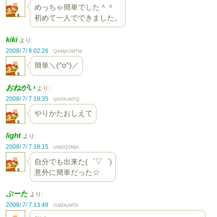
めっちゃ簡単でした＾＾
初めて一人でできました。
kiki
より:
2008/ 7/ 8 02:26
Q4MjA3MTM
簡単＼(^o^)／
おねがい
より:
2008/ 7/ 7 19:35
IyNTAxMTQ
やりかたおしえて
light
より:
2008/ 7/ 7 18:15
IzNDQ2MjA
自分でも出来た(゜▽゜)
意外に簡単だった☆
ぷーた
より:
2008/ 7/ 7 13:48
I1MDIyMTA