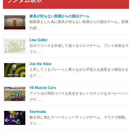
家具が何もない部屋からの脱出ゲーム
模様替えした為に家具が何もない部屋からの脱出ゲーム。部屋
の謎 …
Line Golfer
自分でコースを作成して遊べるゴルフゲーム。プレイ自体はマ
ウス …
Joe the Alien
上昇してくるプレートに乗りながら宇宙人を惑星まで着陸させ
るア …
V8 Muscle Cars
アメリカの周回コースを疾走するレトロチックなカーレーシン
グゲ …
Starmada
敵を倒し進むスペースシューティングゲーム。マウスで移動。
クリ …