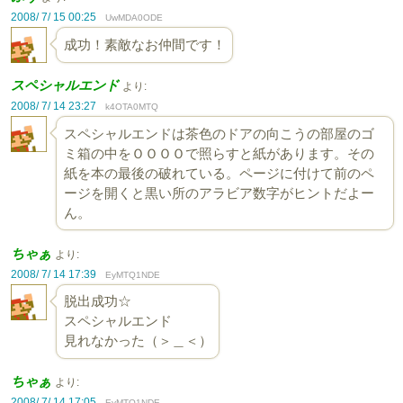
2008/ 7/ 15 00:25
UwMDA0ODE
成功！素敵なお仲間です！
スペシャルエンド
より:
2008/ 7/ 14 23:27
k4OTA0MTQ
スペシャルエンドは茶色のドアの向こうの部屋のゴ
ミ箱の中をＯＯＯＯで照らすと紙があります。その
紙を本の最後の破れている。ページに付けて前のペ
ージを開くと黒い所のアラビア数字がヒントだよー
ん。
ちゃぁ
より:
2008/ 7/ 14 17:39
EyMTQ1NDE
脱出成功☆
スペシャルエンド
見れなかった（＞＿＜）
ちゃぁ
より:
2008/ 7/ 14 17:05
EyMTQ1NDE