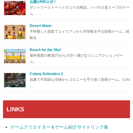
お腹がHELLぜ！
サントリーとトーハトのコラボ商品、ハバネロ旨スープのゲー
ム。 …
Desert Moon
不時着した惑星でエイリアンから宇宙船を守る防衛ゲーム。経
験を …
Reach for the Sky!
屋外授業の教室(?)から大空へ飛び立つミニアクションゲー
ム。 …
Colony Defenders 2
凶暴で不気味な生物からコロニーを守り抜く防衛ゲーム。Colo
…
LINKS
ゲームクリエイター＆ゲーム紹介サイトリンク集