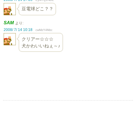
豆電球どこ？？
SAM
より:
2008/ 7/ 14 10:18
cwMzY4Mzc
クリアー☆☆☆
犬かわいいねぇ～♪