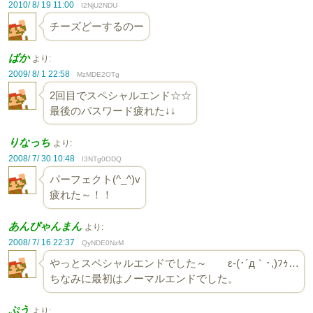
2010/ 8/ 19 11:00
I2NjU2NDU
チーズどーするのー
ばか
より:
2009/ 8/ 1 22:58
MzMDE2OTg
2回目でスペシャルエンド☆☆
最後のパスワード疲れた↓↓
りなっち
より:
2008/ 7/ 30 10:48
I3NTg0ODQ
パーフェクト(^_^)v
疲れた～！！
あんぴゃんまん
より:
2008/ 7/ 16 22:37
QyNDE0NzM
やっとスペシャルエンドでした～ ε-(･´д｀･,)ﾌｩ…
ちなみに最初はノーマルエンドでした。
ぷう
より: