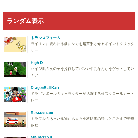
ランダム表示
トランスフォーム
ライオンに襲われる前にシカを超変形させるポイントクリック
ゲー …
High-D
ハイジ風の女の子を操作してパンや牛乳なんかをゲットしてい
くア …
DragonBall Kart
ドラゴンボールのキャラクターが活躍する横スクロールカート
レー …
Rescuenator
トラブルのあった建物から人々を救助隊の待つところまで誘導
させ …
MINIBOT XP