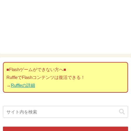
■Flashゲームができない方へ■
RuffleでFlashコンテンツは復活できる！
→
Ruffleの詳細