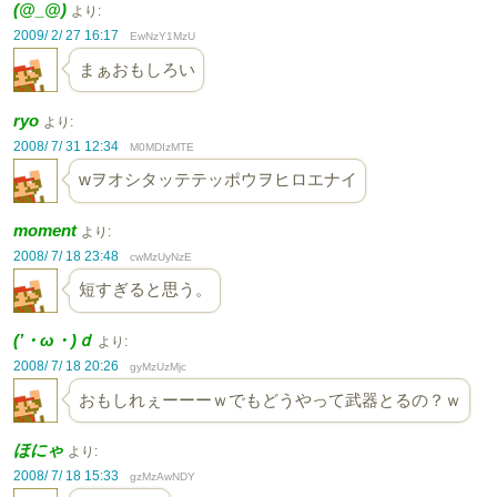
(@_@)
より:
2009/ 2/ 27 16:17
EwNzY1MzU
まぁおもしろい
ryo
より:
2008/ 7/ 31 12:34
M0MDIzMTE
wヲオシタッテテッポウヲヒロエナイ
moment
より:
2008/ 7/ 18 23:48
cwMzUyNzE
短すぎると思う。
(’・ω・)ｄ
より:
2008/ 7/ 18 20:26
gyMzUzMjc
おもしれぇーーーｗでもどうやって武器とるの？ｗ
ほにゃ
より:
2008/ 7/ 18 15:33
gzMzAwNDY