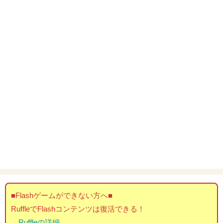
■Flashゲームができない方へ■
RuffleでFlashコンテンツは復活できる！
→
Ruffleの詳細