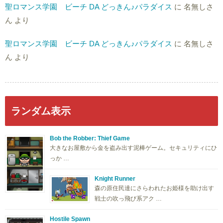
聖ロマンス学園 ビーチ DA どっきん♪パラダイス
に
名無しさ
ん
より
聖ロマンス学園 ビーチ DA どっきん♪パラダイス
に
名無しさ
ん
より
ランダム表示
Bob the Robber: Thief Game
大きなお屋敷から金を盗み出す泥棒ゲーム。セキュリティにひ
っか …
Knight Runner
森の原住民達にさらわれたお姫様を助け出す
戦士の吹っ飛び系アク …
Hostile Spawn