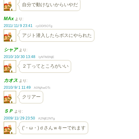
自分で動けないからいやだ
MAx
より:
2011/ 11/ 9 23:41
cyODI5OTg
アジト潜入したらボスにやられた
シャア
より:
2010/ 10/ 30 13:48
IyNTM3NjE
２丁ってところがいい
カオス
より:
2010/ 9/ 1 11:49
A0NjAwOTc
クリアー
ＳＰ
より:
2009/ 11/ 29 23:50
A2NjE2NTg
(’・ω・)ｄさんｗキーでれます