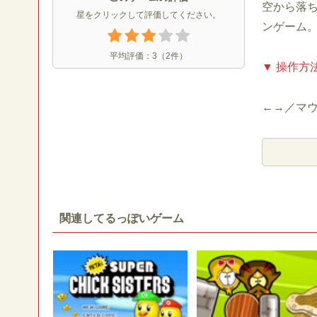
空から落
星をクリックして評価してください。
ンゲーム。
平均評価：
3
（
2
件）
▼ 操作方
←→／マ
関連してるっぽいゲーム