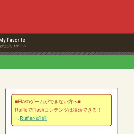
My Favorite
お気に入りゲーム
■Flashゲームができない方へ■
RuffleでFlashコンテンツは復活できる！
→
Ruffleの詳細