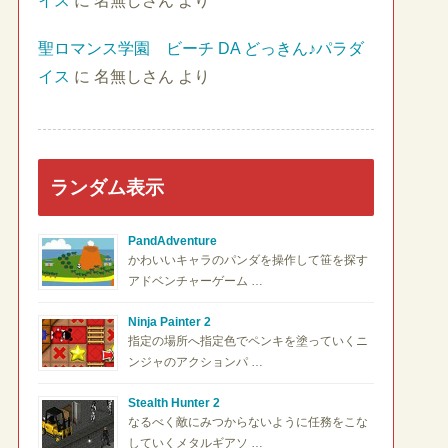
イス
に
名無しさん
より
聖ロマンス学園 ビーチ DA どっきん♪パラダ
イス
に
名無しさん
より
ランダム表示
PandAdventure
かわいいキャラのパンダを操作して笹を探す
アドベンチャーゲーム …
Ninja Painter 2
指定の場所へ指定色でペンキを塗っていくニ
ンジャのアクションパ …
Stealth Hunter 2
なるべく敵にみつからないように任務をこな
していくメタルギアソ …