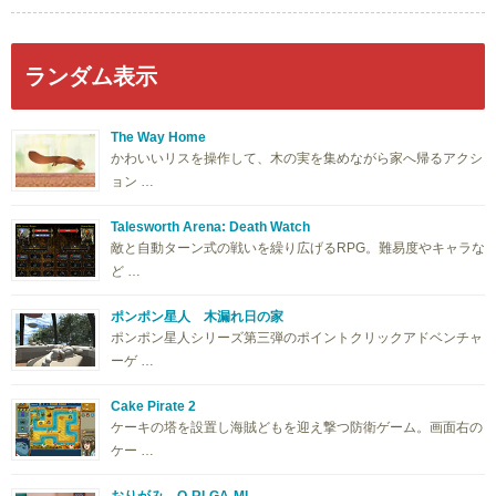
ランダム表示
The Way Home
かわいいリスを操作して、木の実を集めながら家へ帰るアクシ
ョン …
Talesworth Arena: Death Watch
敵と自動ターン式の戦いを繰り広げるRPG。難易度やキャラな
ど …
ポンポン星人 木漏れ日の家
ポンポン星人シリーズ第三弾のポイントクリックアドベンチャ
ーゲ …
Cake Pirate 2
ケーキの塔を設置し海賊どもを迎え撃つ防衛ゲーム。画面右の
ケー …