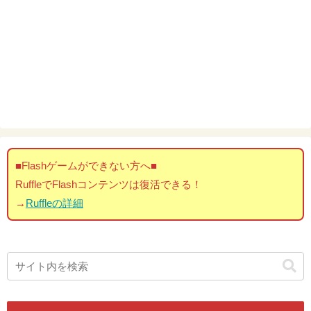
■Flashゲームができない方へ■
RuffleでFlashコンテンツは復活できる！
→
Ruffleの詳細