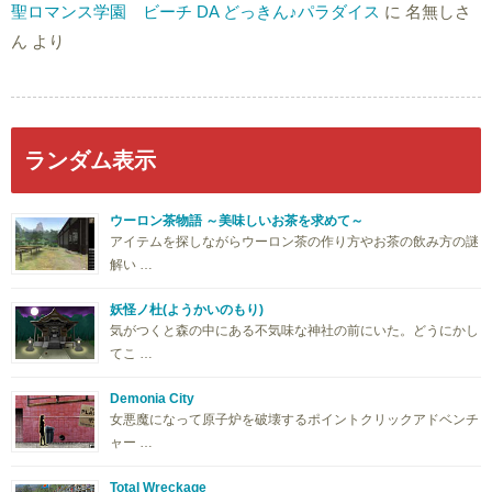
聖ロマンス学園 ビーチ DA どっきん♪パラダイス
に
名無しさ
ん
より
ランダム表示
ウーロン茶物語 ～美味しいお茶を求めて～
アイテムを探しながらウーロン茶の作り方やお茶の飲み方の謎
解い …
妖怪ノ杜(ようかいのもり)
気がつくと森の中にある不気味な神社の前にいた。どうにかし
てこ …
Demonia City
女悪魔になって原子炉を破壊するポイントクリックアドベンチ
ャー …
Total Wreckage