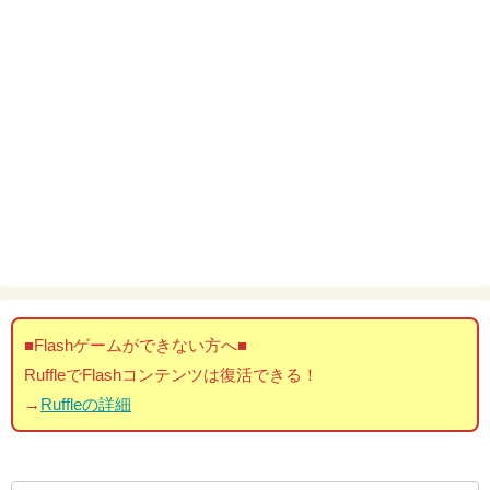
■Flashゲームができない方へ■
RuffleでFlashコンテンツは復活できる！
→
Ruffleの詳細