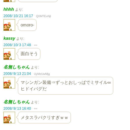
hhhh
より:
2008/ 10/ 21 16:17
Q0MTExNjI
omoro-
kassy
より:
2008/ 10/ 3 17:48
==
面白そう
名無しちゃん
より:
2008/ 9/ 13 21:04
UyMzUwMjg
マシンガン装備⇒ずっとおしっぱでミサイル∞
ヒドイバグだ
名無しちゃん
より:
2008/ 9/ 13 16:40
==
メタスラパクリすぎｗｗ