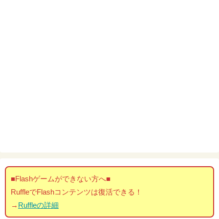
■Flashゲームができない方へ■
RuffleでFlashコンテンツは復活できる！
→
Ruffleの詳細