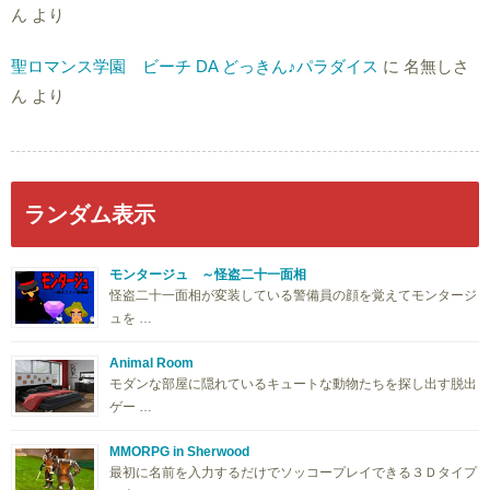
ん
より
聖ロマンス学園 ビーチ DA どっきん♪パラダイス
に
名無しさ
ん
より
ランダム表示
モンタージュ ～怪盗二十一面相
怪盗二十一面相が変装している警備員の顔を覚えてモンタージ
ュを …
Animal Room
モダンな部屋に隠れているキュートな動物たちを探し出す脱出
ゲー …
MMORPG in Sherwood
最初に名前を入力するだけでソッコープレイできる３Ｄタイプ