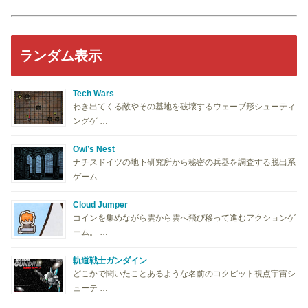
ランダム表示
Tech Wars
わき出てくる敵やその基地を破壊するウェーブ形シューティ
ングゲ …
Owl’s Nest
ナチスドイツの地下研究所から秘密の兵器を調査する脱出系
ゲーム …
Cloud Jumper
コインを集めながら雲から雲へ飛び移って進むアクションゲ
ーム。 …
軌道戦士ガンダイン
どこかで聞いたことあるような名前のコクピット視点宇宙シ
ューテ …