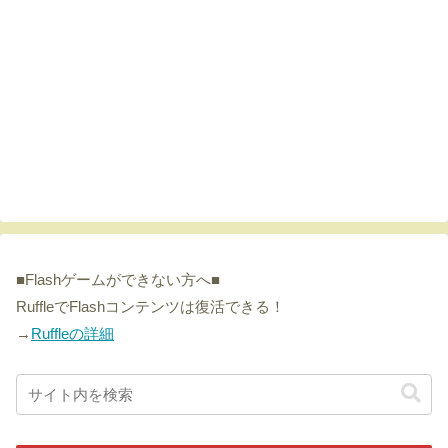
■Flashゲームができない方へ■
RuffleでFlashコンテンツは復活できる！
→
Ruffleの詳細