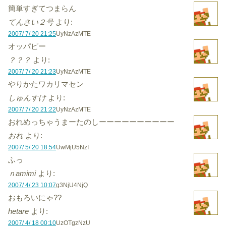
簡単すぎてつまらん
てんさい２号
より:
2007/ 7/ 20 21:25
UyNzAzMTE
オッパピー
？？？
より:
2007/ 7/ 20 21:23
UyNzAzMTE
やりかたワカリマセン
しゅんすけ
より:
2007/ 7/ 20 21:22
UyNzAzMTE
おれめっちゃうまーたのしーーーーーーーーーー
おれ
より:
2007/ 5/ 20 18:54
UwMjU5NzI
ふっ
ｎamimi
より:
2007/ 4/ 23 10:07
g3NjU4NjQ
おもろいにゃ??
hetare
より:
2007/ 4/ 18 00:10
UzOTgzNzU