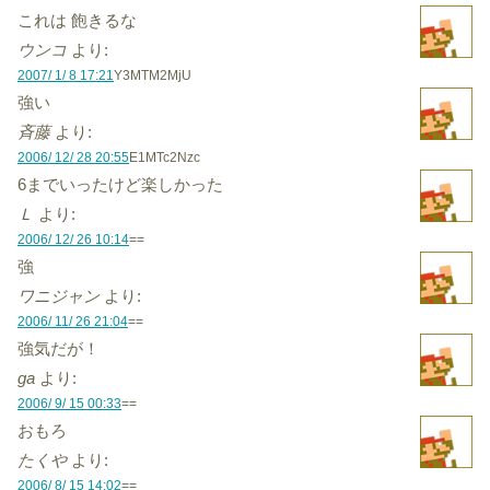
これは 飽きるな
ウンコ
より:
2007/ 1/ 8 17:21
Y3MTM2MjU
強い
斉藤
より:
2006/ 12/ 28 20:55
E1MTc2Nzc
6までいったけど楽しかった
Ｌ
より:
2006/ 12/ 26 10:14
==
強
ワニジャン
より:
2006/ 11/ 26 21:04
==
強気だが！
ga
より:
2006/ 9/ 15 00:33
==
おもろ
たくや
より:
2006/ 8/ 15 14:02
==