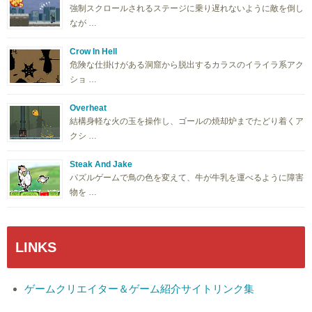
強制スクロールされるステージに乗り遅れないように敵を倒し
なが …
Crow In Hell
危険な仕掛けがある洞窟から脱出するカラスのイライラ系アク
ショ …
Overheat
結構身軽な火の玉を操作し、ゴールの焼却炉までたどり着くア
クシ …
Steak And Jake
パズルゲームで鳥の色を変えて、牛が牛乳を運べるように障害
物を …
LINKS
ゲームクリエイター＆ゲーム紹介サイトリンク集