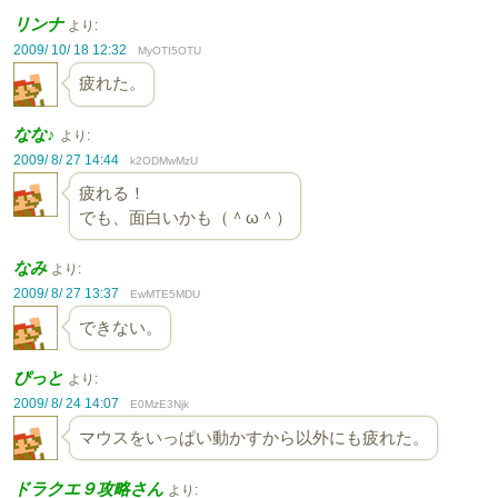
リンナ
より:
2009/ 10/ 18 12:32
MyOTI5OTU
疲れた。
なな♪
より:
2009/ 8/ 27 14:44
k2ODMwMzU
疲れる！
でも、面白いかも（＾ω＾）
なみ
より:
2009/ 8/ 27 13:37
EwMTE5MDU
できない。
ぴっと
より:
2009/ 8/ 24 14:07
E0MzE3Njk
マウスをいっぱい動かすから以外にも疲れた。
ドラクエ９攻略さん
より: