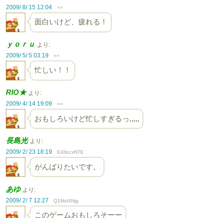
2009/ 8/ 15 12:04
==
面白いけど、疲れる！
ｙｏｒｕ
より:
2009/ 5/ 5 03:19
==
忙しい！！
RIO★
より:
2009/ 4/ 14 19:09
==
おもしろいけど忙しすぎるっ,,,,,
長島光
より:
2009/ 2/ 23 18:19
E4NzcxNTE
がんばりたいです。
あゆ
より:
2009/ 2/ 7 12:27
Q1MzI4Njg
このゲームおもしろそーー