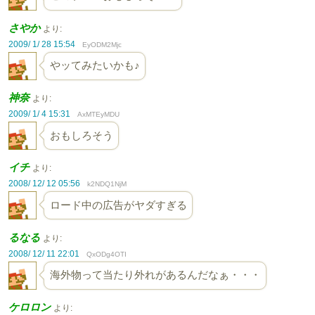
さやか
より:
2009/ 1/ 28 15:54
EyODM2Mjc
やッてみたいかも♪
神奈
より:
2009/ 1/ 4 15:31
AxMTEyMDU
おもしろそう
イチ
より:
2008/ 12/ 12 05:56
k2NDQ1NjM
ロード中の広告がヤダすぎる
るなる
より:
2008/ 12/ 11 22:01
QxODg4OTI
海外物って当たり外れがあるんだなぁ・・・
ケロロン
より: