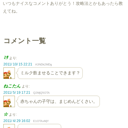
いつもナイスなコメントありがとう！攻略法とかもあったら教
えてね。
コメント一覧
ﾐｻ
より:
2011/ 10/ 15 22:21
A3NDk2MDg
ミルク飲ませることできます？
ねこたん
より:
2011/ 5/ 19 17:21
Q2MjQ5OTA
赤ちゃんの子守は、まじめんどくさい。
☆
より:
2011/ 4/ 29 16:02
E1OTAxMjY