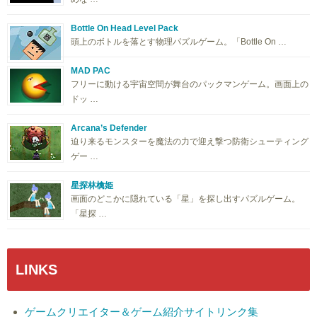
Bottle On Head Level Pack
頭上のボトルを落とす物理パズルゲーム。「Bottle On …
MAD PAC
フリーに動ける宇宙空間が舞台のパックマンゲーム。画面上の
ドッ …
Arcana’s Defender
迫り来るモンスターを魔法の力で迎え撃つ防衛シューティング
ゲー …
星探林檎姫
画面のどこかに隠れている「星」を探し出すパズルゲーム。
「星探 …
LINKS
ゲームクリエイター＆ゲーム紹介サイトリンク集