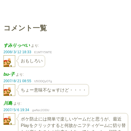
コメント一覧
すみりっぺい
より:
2008/ 3/ 12 18:33
E1MTY5MTE
おもしろい
bu-子
より:
2007/ 8/ 21 08:55
U5ODQyOTg
ちょー意味不なｗすけど・・・・
川島
より:
2007/ 5/ 6 19:34
gwNzc2ODU
ボケ防止には簡単で楽しいゲームだと思うが、最近
Playをクリックすると何故かニフティゲームに切り替