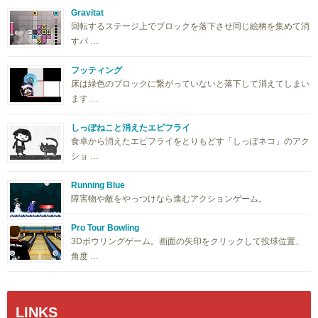
Gravitat
回転するステージ上でブロックを落下させ同じ絵柄を集めて消
すパ …
フッティング
床は緑色のブロックに繋がっていないと落下して消えてしまい
ます …
しっぽねこと消えたエビフライ
食卓から消えたエビフライをとりもどす「しっぽネコ」のアク
ショ …
Running Blue
障害物や敵をやっつけなら進むアクションゲーム。
Pro Tour Bowling
3Dボウリングゲーム。画面の矢印をクリックして投球位置、
角度 …
LINKS