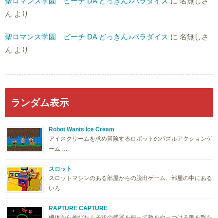
聖ロマンス学園 ビーチ DA どっきん♪パラダイス
に
名無しさ
ん
より
聖ロマンス学園 ビーチ DA どっきん♪パラダイス
に
名無しさ
ん
より
ランダム表示
Robot Wants Ice Cream
アイスクリームを求め冒険するロボットのパズルアクションゲ
ーム …
スロット
スロットマシンのある部屋からの脱出ゲーム。部屋の中にある
いろ …
RAPTURE CAPTURE
機体から伸びたムチ状の武器を使って敵をやっつける弾を撃た