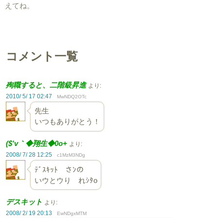
えてね。
コメント一覧
殉職すると、二階級昇進
より:
2010/ 5/ 17 02:47
MwNDQ2OTc
先生
いつもありがとう！
($'v｀◆翔生◆0o+
より:
2008/ 7/ 28 12:25
c1MzM3NDg
ﾃﾞｽｷｯﾄ さﾝの
いウとウり れｼﾀo
デスキット
より:
2008/ 2/ 19 20:13
EwNDgxMTM