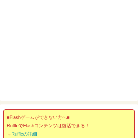
■Flashゲームができない方へ■
RuffleでFlashコンテンツは復活できる！
→
Ruffleの詳細