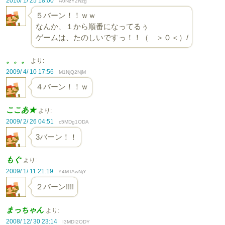
2010/ 1/ 25 18:00
A0NzY2Nzg
５バーン！！ｗｗ
なんか、１から順番になってるぅ
ゲームは、たのしいですっ！！（ ＞０＜）/
。。。
より:
2009/ 4/ 10 17:56
M1NjQ2NjM
４バーン！！ｗ
ここあ★
より:
2009/ 2/ 26 04:51
c5MDg1ODA
3バーン！！
もぐ
より:
2009/ 1/ 11 21:19
Y4MTAwNjY
２バーン!!!!
まっちゃん
より:
2008/ 12/ 30 23:14
I3MDI2ODY