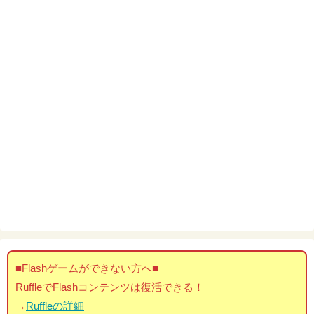
■Flashゲームができない方へ■
RuffleでFlashコンテンツは復活できる！
→
Ruffleの詳細