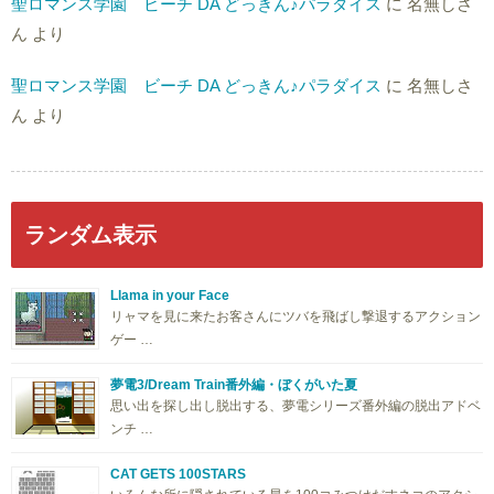
聖ロマンス学園 ビーチ DA どっきん♪パラダイス
に
名無しさ
ん
より
聖ロマンス学園 ビーチ DA どっきん♪パラダイス
に
名無しさ
ん
より
ランダム表示
Llama in your Face
リャマを見に来たお客さんにツバを飛ばし撃退するアクション
ゲー …
夢電3/Dream Train番外編・ぼくがいた夏
思い出を探し出し脱出する、夢電シリーズ番外編の脱出アドベ
ンチ …
CAT GETS 100STARS