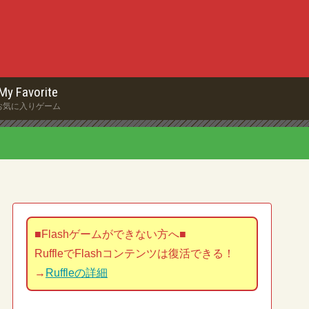
My Favorite
お気に入りゲーム
■Flashゲームができない方へ■
RuffleでFlashコンテンツは復活できる！
→
Ruffleの詳細