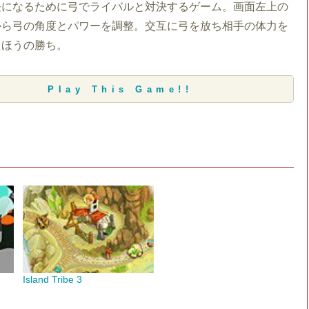
長になるために弓でライバルと対決するゲーム。画面左上の
から弓の角度とパワーを調整。交互に弓を放ち相手の体力を
たほうの勝ち。
Play This Game!!
Island Tribe 3