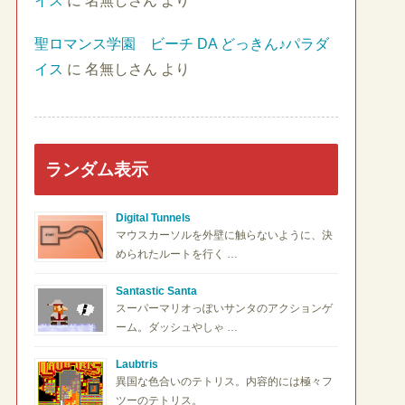
イス
に
名無しさん
より
聖ロマンス学園 ビーチ DA どっきん♪パラダ
イス
に
名無しさん
より
ランダム表示
Digital Tunnels
マウスカーソルを外壁に触らないように、決
められたルートを行く …
Santastic Santa
スーパーマリオっぽいサンタのアクションゲ
ーム。ダッシュやしゃ …
Laubtris
異国な色合いのテトリス。内容的には極々フ
ツーのテトリス。