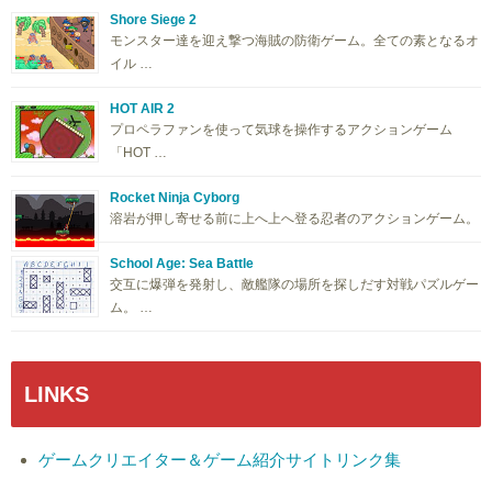
Shore Siege 2
モンスター達を迎え撃つ海賊の防衛ゲーム。全ての素となるオ
イル …
HOT AIR 2
プロペラファンを使って気球を操作するアクションゲーム
「HOT …
Rocket Ninja Cyborg
溶岩が押し寄せる前に上へ上へ登る忍者のアクションゲーム。
School Age: Sea Battle
交互に爆弾を発射し、敵艦隊の場所を探しだす対戦パズルゲー
ム。 …
LINKS
ゲームクリエイター＆ゲーム紹介サイトリンク集