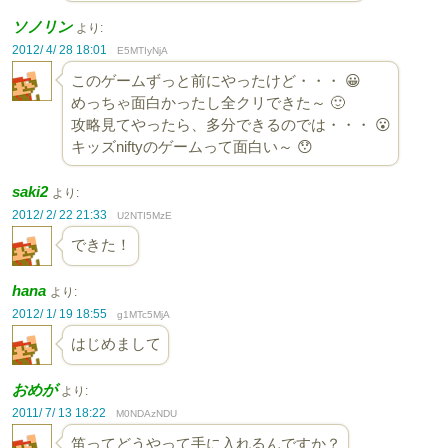
ソノリン
より:
2012/ 4/ 28 18:01
E5MTIyNjA
このゲームずっと前にやったけど・・・ 😀
めっちゃ面白かったし全クリできた～ 🙂
攻略見てやったら、多分できるのでは・・・ 😮
キッズniftyのゲームって面白い～ 😯
saki2
より:
2012/ 2/ 22 21:33
U2NTI5MzE
できた！
hana
より:
2012/ 1/ 19 18:55
g1MTc5MjA
はじめまして
おめが
より:
2011/ 7/ 13 18:22
M0NDAzNDU
笛ってどうやって手に入れるんですか？