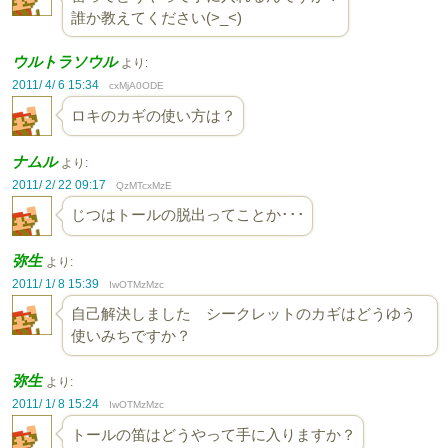
誰か教えてください(>_<)
ウルトラソウル
より:
2011/ 4/ 6 15:34
cxMjA0ODE
ロキのカギの使い方は？
ナムル
より:
2011/ 2/ 22 09:17
QzMTcxMzE
じつはトールの脱出ってことか･･･
弥生
より:
2011/ 1/ 8 15:39
IwOTMzMzc
自己解決しました シークレットのカギはどうゆう
使いみちですか？
弥生
より:
2011/ 1/ 8 15:24
IwOTMzMzc
トールの笛はどうやって手に入りますか？