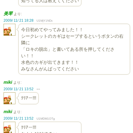
知ってる人は教えてください
美琴
より:
2009/ 11/ 21 18:28
U1MjY1NDc
今日初めてやってみました！！
シークレットのカギはセーブするというボタンの右
隣に
「ロキの脱出」と書いてある所を押してくださ
い！！
水色のカギが出てきます！！
みなさんがんばってください
miki
より:
2009/ 11/ 21 13:52
==
ｸﾘｱー!!!
miki
より:
2009/ 11/ 21 13:52
U1MDM1OTg
ｸﾘｱー!!!