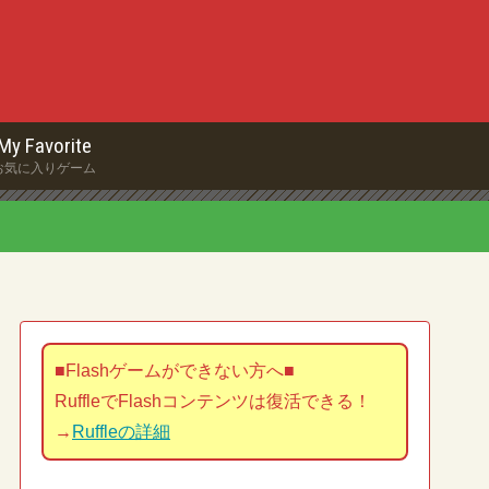
My Favorite
お気に入りゲーム
■Flashゲームができない方へ■
RuffleでFlashコンテンツは復活できる！
→
Ruffleの詳細