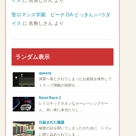
イス
に
名無しさん
より
聖ロマンス学園 ビーチ DA どっきん♪パラダ
イス
に
名無しさん
より
ランダム表示
queens
洞窟へ落とされてしまったお姫様を操作して
トラップ満載の洞窟を …
Neon Race 2
レトロチックネオンなカーレーシングゲー
ム。赤い車に体当たりし …
仕組まれた陰謀
秘密の話を聞いてしまったがために、トイレ
に閉じ込められてしま …