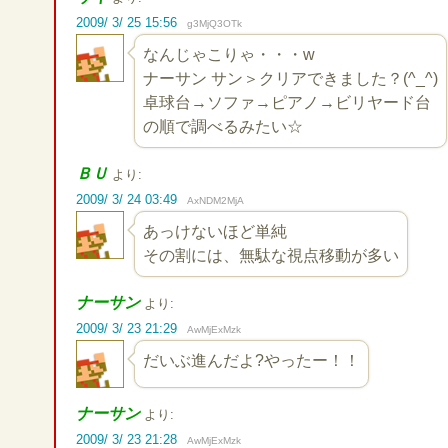
2009/ 3/ 25 15:56
g3MjQ3OTk
なんじゃこりゃ・・・w
ナーサン サン＞クリアできました？(^_^)
卓球台→ソファ→ピアノ→ビリヤード台
の順で調べるみたい☆
ＢＵ
より:
2009/ 3/ 24 03:49
AxNDM2MjA
あっけないほど単純
その割には、無駄な視点移動が多い
ナーサン
より:
2009/ 3/ 23 21:29
AwMjExMzk
だいぶ進んだよ?やったー！！
ナーサン
より:
2009/ 3/ 23 21:28
AwMjExMzk