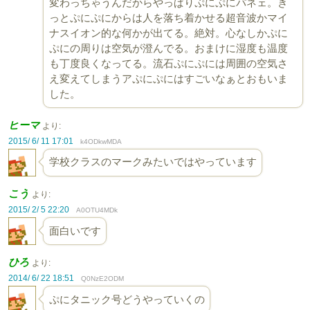
変わっちゃうんだからやっぱりぷにぷにパネェ。き
っとぷにぷにからは人を落ち着かせる超音波かマイ
ナスイオン的な何かが出てる。絶対。心なしかぷに
ぷにの周りは空気が澄んでる。おまけに湿度も温度
も丁度良くなってる。流石ぷにぷには周囲の空気さ
え変えてしまうアぷにぷにはすごいなぁとおもいま
した。
ヒーマ
より:
2015/ 6/ 11 17:01
k4ODkwMDA
学校クラスのマークみたいではやっています
こう
より:
2015/ 2/ 5 22:20
A0OTU4MDk
面白いです
ひろ
より:
2014/ 6/ 22 18:51
Q0NzE2ODM
ぷにタニック号どうやっていくの