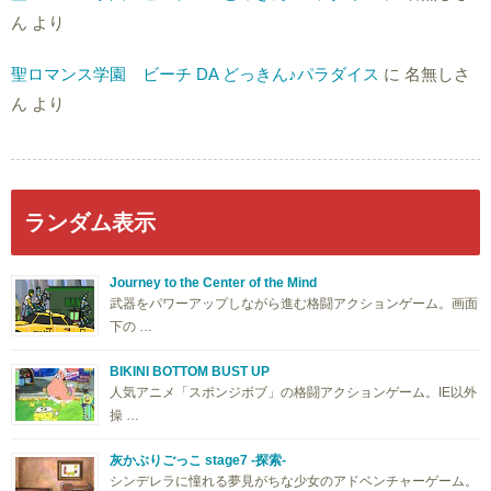
ん
より
聖ロマンス学園 ビーチ DA どっきん♪パラダイス
に
名無しさ
ん
より
ランダム表示
Journey to the Center of the Mind
武器をパワーアップしながら進む格闘アクションゲーム。画面
下の …
BIKINI BOTTOM BUST UP
人気アニメ「スポンジボブ」の格闘アクションゲーム。IE以外
操 …
灰かぶりごっこ stage7 -探索-
シンデレラに憧れる夢見がちな少女のアドベンチャーゲーム。