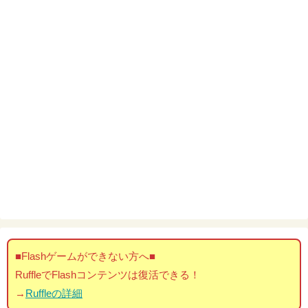
■Flashゲームができない方へ■
RuffleでFlashコンテンツは復活できる！
→
Ruffleの詳細