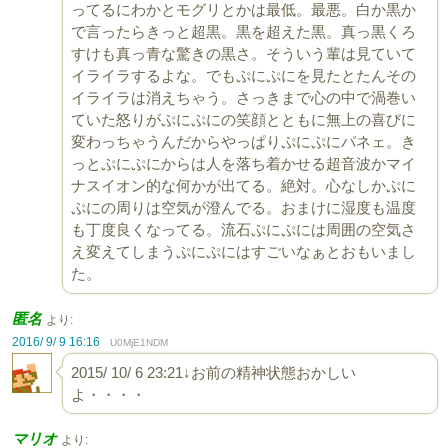
ってるにわかとモグリとかは最低。最悪。白か黒か
で言ったらきっと超黒。黒を超えた黒。真っ黒くろ
すけも真っ青な驚きの黒さ。そういう輩は見ていて
イライラするよな。でもぷにぷにを見たとたんその
イライラは消えちゃう。さっきまで心の中で渦巻い
ていた怒りがぷにぷにの笑顔とともに無上の喜びに
変わっちゃうんだからやっぱりぷにぷにパネェ。き
っとぷにぷにからは人を落ち着かせる超音波かマイ
ナスイオン的な何かが出てる。絶対。心なしかぷに
ぷにの周りは空気が澄んでる。おまけに湿度も温度
も丁度良くなってる。流石ぷにぷには周囲の空気さ
え変えてしまうぷにぷにはすごいなぁとおもいまし
た。
匿名
より:
2016/ 9/ 9 16:16
U0MjE1NDM
2015/ 10/ 6 23:21↓お前の精神状態おかしい
よ・・・・
マリオ
より: