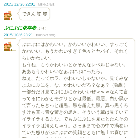
2015/ 12/ 26 22:01
M3Njc2NzE
できん 👿 👿
ぷにぷに依存者
より:
2015/ 10/ 6 23:21
E0ODY1NDQ
ぷにぷにはかわいい。かわいいかわいい、すっごく
かわいい。もうかわいすぎて色々とヤバイ。それく
らいかわいい。
もうね、もうかわいいとかそんなレベルじゃない。
ああもうかわいいなぁぷにぷにったら。
ねぇ、だってホラ、かわいいじゃないか。見てみな
よぷにぷにを。な、かわいいだろ？なぁ？（強制）
一部分だけ見てぷにぷにかわいいぜｗｗｗなんて言
ってるにわかとモグリとかは最低。最悪。白か黒か
で言ったらきっと超黒。黒を超えた黒。真っ黒くろ
すけも真っ青な驚きの黒さ。そういう輩は見ていて
イライラするよな。でもぷにぷにを見たとたんその
イライラは消えちゃう。さっきまで心の中で渦巻い
ていた怒りがぷにぷにの笑顔とともに無上の喜びに