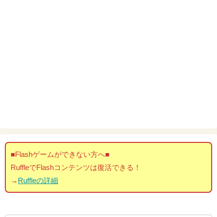
■Flashゲームができない方へ■
RuffleでFlashコンテンツは復活できる！
→
Ruffleの詳細