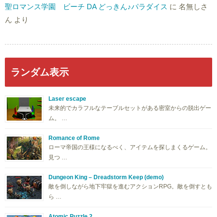
聖ロマンス学園 ビーチ DA どっきん♪パラダイス
に
名無しさ
ん
より
ランダム表示
Laser escape
未来的でカラフルなテーブルセットがある密室からの脱出ゲー
ム。 …
Romance of Rome
ローマ帝国の王様になるべく、アイテムを探しまくるゲーム。
見つ …
Dungeon King – Dreadstorm Keep (demo)
敵を倒しながら地下牢獄を進むアクションRPG。敵を倒すとも
ら …
Atomic Puzzle 2