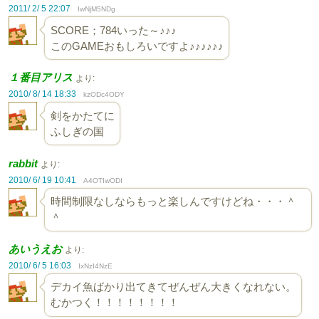
2011/ 2/ 5 22:07
IwNjM5NDg
SCORE；784いった～♪♪♪
このGAMEおもしろいですよ♪♪♪♪♪♪
１番目アリス
より:
2010/ 8/ 14 18:33
kzODc4ODY
剣をかたてに
ふしぎの国
rabbit
より:
2010/ 6/ 19 10:41
A4OTIwODI
時間制限なしならもっと楽しんですけどね・・・＾
＾
あいうえお
より:
2010/ 6/ 5 16:03
IxNzI4NzE
デカイ魚ばかり出てきてぜんぜん大きくなれない。
むかつく！！！！！！！！