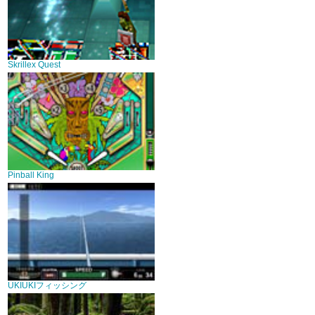
Skrillex Quest
Pinball King
UKIUKIフィッシング