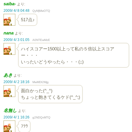
saiba-
より:
2009/ 4/ 8 04:48
QyMjMwOTQ
517点♪
nana
より:
2009/ 4/ 3 01:05
A0NTEwMzE
ハイスコアー1500以上って私の５倍以上スコア
ー・・・
いったいどうやったら・・・(;;)
あき
より:
2009/ 4/ 2 18:16
MwMDI2Mjg
面白かった(^_^)
ちょっと飽きてくるケド(^_^;)
名無し
より:
2009/ 4/ 1 16:26
g2NDQxMTQ
ﾌﾂｳ