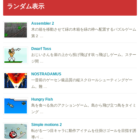
ランダム表示
Assembler 2
木の箱を移動させて緑の木箱を緑の枠へ配置するパズルゲーム
第２ …
Dwarf Toss
おじいさんを崖の上から投げ飛ばす吹っ飛ばしゲーム。ステー
ジ間 …
NOSTRADAMUS
一昔前のゲーセン級品質の縦スクロールシューティングゲー
ム。難 …
Hungry Fish
鳥を食べる魚のアクションゲーム。島から飛び立つ鳥をタイミ
ング …
Simple motions 2
転がる一つ目キャラに動作アイテムを仕掛けゴールを目指す誘
導パ …