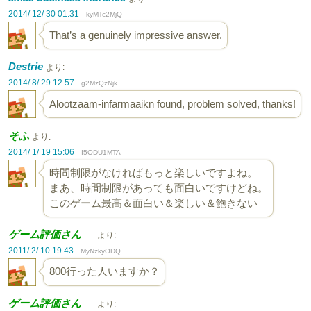
2014/ 12/ 30 01:31
kyMTc2MjQ
That’s a genuinely impressive answer.
Destrie
より:
2014/ 8/ 29 12:57
g2MzQzNjk
Alootzaam-infarmaaikn found, problem solved, thanks!
そふ
より:
2014/ 1/ 19 15:06
I5ODU1MTA
時間制限がなければもっと楽しいですよね。
まあ、時間制限があっても面白いですけどね。
このゲーム最高＆面白い＆楽しい＆飽きない
ゲーム評価さん
より:
2011/ 2/ 10 19:43
MyNzkyODQ
800行った人いますか？
ゲーム評価さん
より: