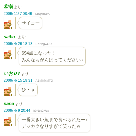
和哉
より:
2009/ 11/ 7 08:49
I3Njc0NzA
サイコー
saiba-
より:
2009/ 4/ 29 18:13
E5NzgwODI
694点になった！
みんなもがんばってください♪
いお０?
より:
2009/ 4/ 15 19:31
A1MjMxMTQ
ひ・ｐ
nana
より:
2009/ 4/ 9 20:44
k0Nzc2Mzg
一番大きい魚まで食べられたー♪
デッカクなりすぎて笑ったｗ