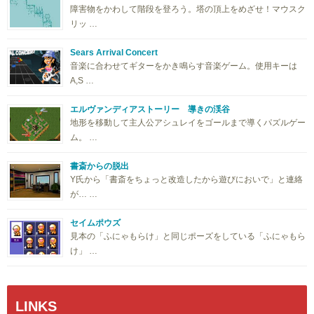
障害物をかわして階段を登ろう。塔の頂上をめざせ！マウスク
リッ …
Sears Arrival Concert
音楽に合わせてギターをかき鳴らす音楽ゲーム。使用キーは
A,S …
エルヴァンディアストーリー 導きの渓谷
地形を移動して主人公アシュレイをゴールまで導くパズルゲー
ム。 …
書斎からの脱出
Y氏から「書斎をちょっと改造したから遊びにおいで」と連絡
が… …
セイムポウズ
見本の「ふにゃもらけ」と同じポーズをしている「ふにゃもら
け」 …
LINKS