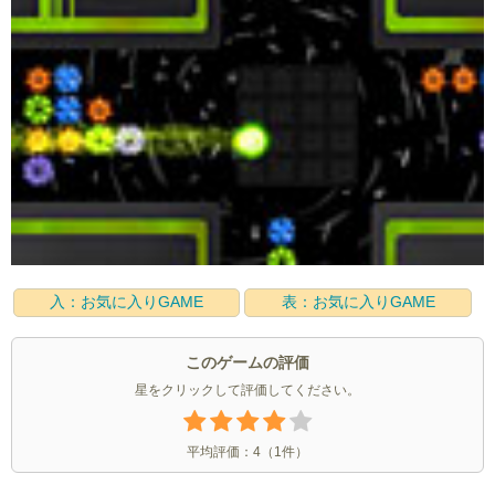
入：お気に入りGAME
表：お気に入りGAME
このゲームの評価
星をクリックして評価してください。
平均評価：
4
（
1
件）