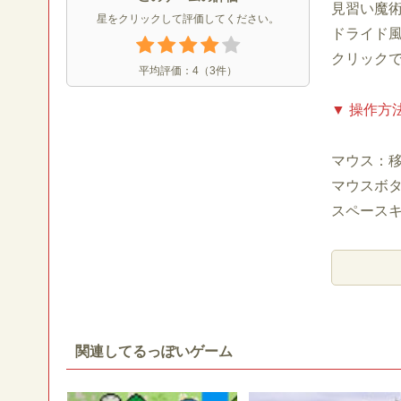
見習い魔
星をクリックして評価してください。
ドライド風
クリックで切
平均評価：
4
（
3
件）
▼ 操作方
マウス：
マウスボ
スペース
関連してるっぽいゲーム