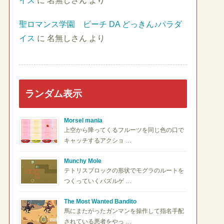
イス
に
名無しさん
より
聖ロマンス学園 ビーチ DA どっきん♪パラダ
イス
に
名無しさん
より
ランダム表示
Morsel mania
上空から降ってくるフルーツを同じ色の口で
キャッチするアクショ …
Munchy Mole
テトリスブロックの形状でモグラのルートを
つくっていくパズルゲ …
The Most Wanted Bandito
馬にまたがったガンマンを操作して指名手配
されている悪者をやっ …