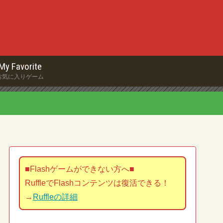
My Favorite
お気に入りゲーム
■Flashゲームができない方へ■
RuffleでFlashコンテンツは復活できる！
→
Ruffleの詳細