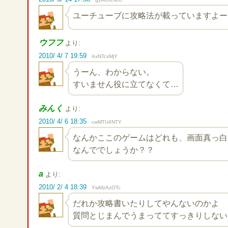
ユーチューブに攻略法が載っていますよー
ウフフ
より:
2010/ 4/ 7 19:59
AxNTcxMjY
うーん、わからない。
すいません役に立てなくて…
みんく
より:
2010/ 4/ 6 18:35
cwMTU4NTY
なんかここのゲームはどれも、画面真っ白
なんででしょうか？？
a
より:
2010/ 2/ 4 18:39
YwMzAzOTc
だれか攻略書いたりしてやんないのかよ
質問とじまんでうまっててすっきりしない