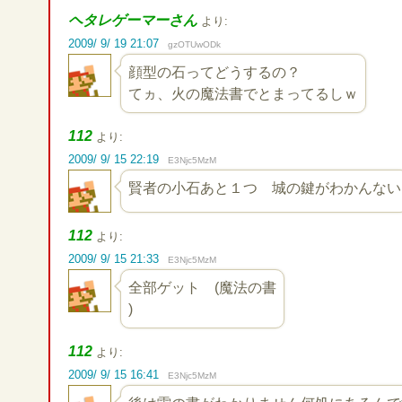
ヘタレゲーマーさん
より:
2009/ 9/ 19 21:07
gzOTUwODk
顔型の石ってどうするの？
てヵ、火の魔法書でとまってるしｗ
112
より:
2009/ 9/ 15 22:19
E3Njc5MzM
賢者の小石あと１つ 城の鍵がわかんない
112
より:
2009/ 9/ 15 21:33
E3Njc5MzM
全部ゲット (魔法の書
)
112
より:
2009/ 9/ 15 16:41
E3Njc5MzM