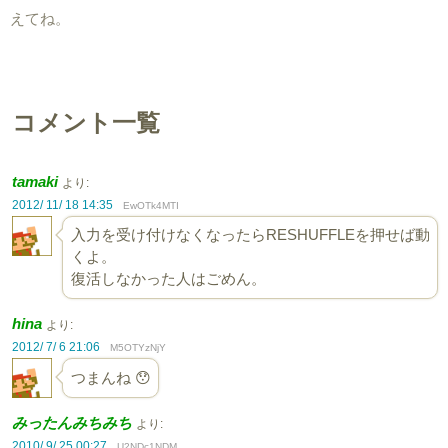
えてね。
コメント一覧
tamaki
より:
2012/ 11/ 18 14:35
EwOTk4MTI
入力を受け付けなくなったらRESHUFFLEを押せば動
くよ。
復活しなかった人はごめん。
hina
より:
2012/ 7/ 6 21:06
M5OTYzNjY
つまんね 😯
みったんみちみち
より:
2010/ 9/ 25 00:27
U2NDc1NDM