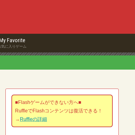
My Favorite
お気に入りゲーム
■Flashゲームができない方へ■
RuffleでFlashコンテンツは復活できる！
→
Ruffleの詳細