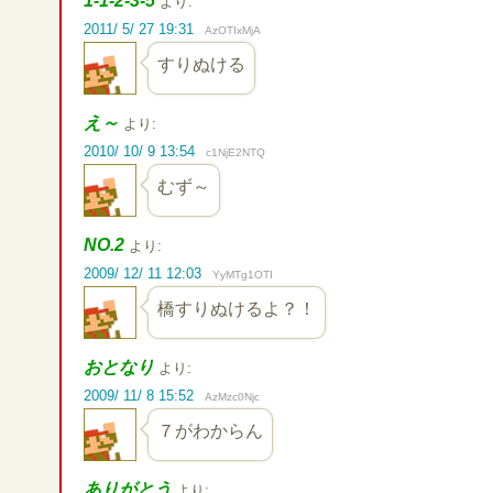
1-1-2-3-5
より:
2011/ 5/ 27 19:31
AzOTIxMjA
すりぬける
え～
より:
2010/ 10/ 9 13:54
c1NjE2NTQ
むず～
NO.2
より:
2009/ 12/ 11 12:03
YyMTg1OTI
橋すりぬけるよ？！
おとなり
より:
2009/ 11/ 8 15:52
AzMzc0Njc
７がわからん
ありがとう
より: