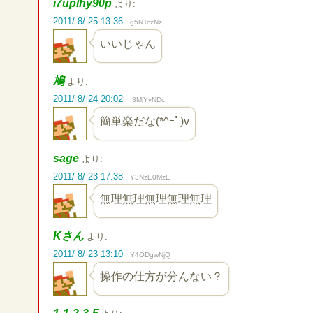
i7uplhy90p
より:
2011/ 8/ 25 13:36
g5NTczNzI
いいじゃん
鳩
より:
2011/ 8/ 24 20:02
I3MjYyNDc
簡単楽だな(*^ｰﾟ)v
sage
より:
2011/ 8/ 23 17:38
Y3NzE0MzE
無理無理無理無理無理
Kさん
より:
2011/ 8/ 23 13:10
Y4ODgwNjQ
操作の仕方が分んない？