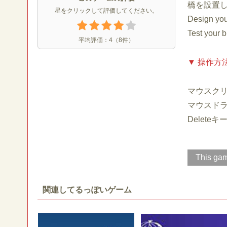
橋を設置
星をクリックして評価してください。
Design
Test y
平均評価：
4
（
8
件）
▼ 操作方
マウスク
マウスド
Delet
This gam
関連してるっぽいゲーム