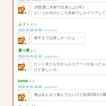
18普通に木材で出来たよ(ﾉ∀`)
というか今のところ木材でしかクリアして
ふぅ～
より:
2011/ 8/ 28 15:59
E4NDA5NTc
途中までは楽しかったよ・・
鳥々島
より:
2011/ 8/ 25 21:35
gzMDg2NDQ
ヒント見ても分からんステージがあったｗ
けど楽しいぞ。
kanta
より:
2011/ 8/ 25 18:48
gzMDk5NTA
俺はあんまり進んでないけど結局2面が1