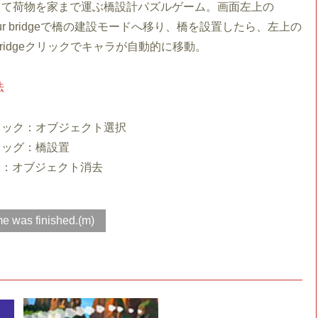
して荷物を家まで運ぶ橋設計パズルゲーム。画面左上の
 your bridgeで橋の建設モードへ移り、橋を設置したら、左上の
our bridgeクリックでキャラが自動的に移動。
法
リック：オブジェクト選択
ラッグ：橋設置
eキー：オブジェクト消去
e was finished.(m)