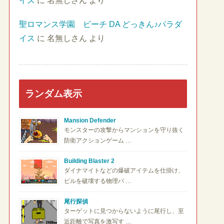
イス
に
名無しさん
より
聖ロマンス学園 ビーチ DA どっきん♪パラダ
イス
に
名無しさん
より
ランダム表示
Mansion Defender
モンスターの攻撃からマンションを守り抜く
防衛アクションゲーム …
Building Blaster 2
ダイナマイトなどの爆破アイテムを仕掛け、
ビルを破壊する物理パ …
尾行探偵
ターゲットに見つからないように尾行し、至
近距離で写真を激写す …