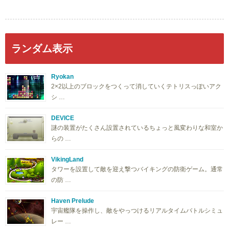
ランダム表示
Ryokan
2×2以上のブロックをつくって消していくテトリスっぽいアク
シ …
DEVICE
謎の装置がたくさん設置されているちょっと風変わりな和室か
らの …
VikingLand
タワーを設置して敵を迎え撃つバイキングの防衛ゲーム。通常
の防 …
Haven Prelude
宇宙艦隊を操作し、敵をやっつけるリアルタイムバトルシミュ
レー …