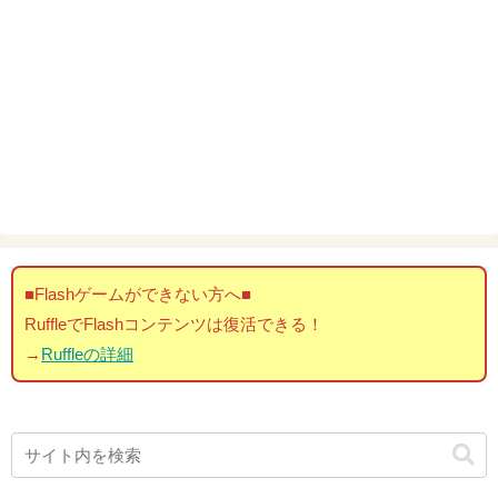
■Flashゲームができない方へ■
RuffleでFlashコンテンツは復活できる！
→
Ruffleの詳細