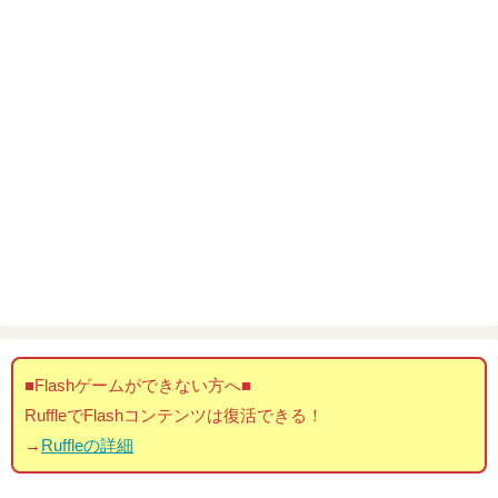
■Flashゲームができない方へ■
RuffleでFlashコンテンツは復活できる！
→
Ruffleの詳細