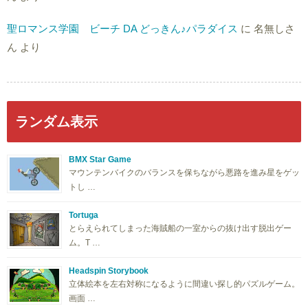
聖ロマンス学園 ビーチ DA どっきん♪パラダイス
に
名無しさ
ん
より
ランダム表示
BMX Star Game
マウンテンバイクのバランスを保ちながら悪路を進み星をゲッ
トし …
Tortuga
とらえられてしまった海賊船の一室からの抜け出す脱出ゲー
ム。T …
Headspin Storybook
立体絵本を左右対称になるように間違い探し的パズルゲーム。
画面 …