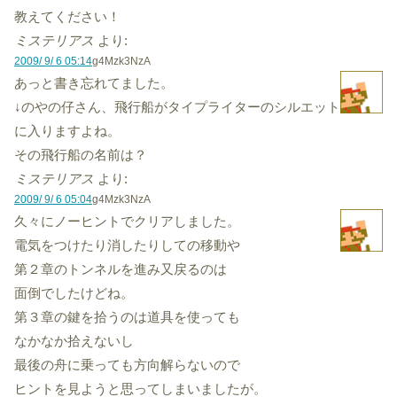
教えてください！
ミステリアス
より:
2009/ 9/ 6 05:14
g4Mzk3NzA
あっと書き忘れてました。
↓のやの仔さん、飛行船がタイプライターのシルエット
に入りますよね。
その飛行船の名前は？
ミステリアス
より:
2009/ 9/ 6 05:04
g4Mzk3NzA
久々にノーヒントでクリアしました。
電気をつけたり消したりしての移動や
第２章のトンネルを進み又戻るのは
面倒でしたけどね。
第３章の鍵を拾うのは道具を使っても
なかなか拾えないし
最後の舟に乗っても方向解らないので
ヒントを見ようと思ってしまいましたが。