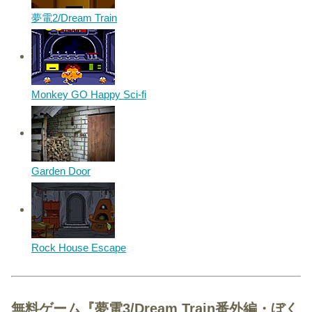
夢電2/Dream Train
Monkey GO Happy Sci-fi
Garden Door
Rock House Escape
無料ゲーム『夢電3/Dream Train番外編・ぼく