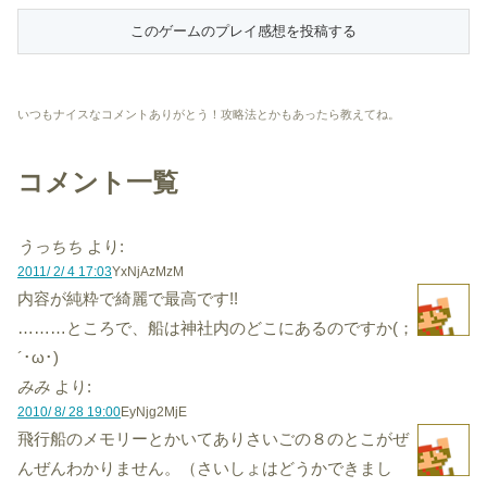
いつもナイスなコメントありがとう！攻略法とかもあったら教えてね。
コメント一覧
うっちち
より:
2011/ 2/ 4 17:03
YxNjAzMzM
内容が純粋で綺麗で最高です!!
………ところで、船は神社内のどこにあるのですか(；
´･ω･)
みみ
より:
2010/ 8/ 28 19:00
EyNjg2MjE
飛行船のメモリーとかいてありさいごの８のとこがぜ
んぜんわかりません。（さいしょはどうかできまし