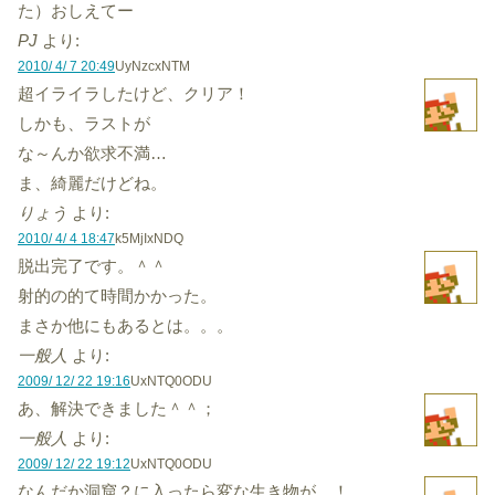
た）おしえてー
PJ
より:
2010/ 4/ 7 20:49
UyNzcxNTM
超イライラしたけど、クリア！
しかも、ラストが
な～んか欲求不満…
ま、綺麗だけどね。
りょう
より:
2010/ 4/ 4 18:47
k5MjIxNDQ
脱出完了です。＾＾
射的の的て時間かかった。
まさか他にもあるとは。。。
一般人
より:
2009/ 12/ 22 19:16
UxNTQ0ODU
あ、解決できました＾＾；
一般人
より:
2009/ 12/ 22 19:12
UxNTQ0ODU
なんだか洞窟？に入ったら変な生き物が…！