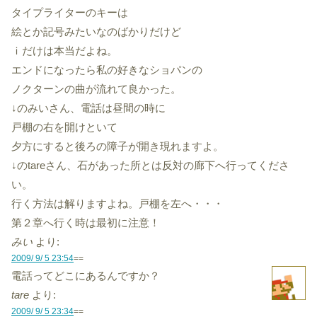
タイプライターのキーは
絵とか記号みたいなのばかりだけど
ｉだけは本当だよね。
エンドになったら私の好きなショパンの
ノクターンの曲が流れて良かった。
↓のみいさん、電話は昼間の時に
戸棚の右を開けといて
夕方にすると後ろの障子が開き現れますよ。
↓のtareさん、石があった所とは反対の廊下へ行ってくださ
い。
行く方法は解りますよね。戸棚を左へ・・・
第２章へ行く時は最初に注意！
みい
より:
2009/ 9/ 5 23:54
==
電話ってどこにあるんですか？
tare
より:
2009/ 9/ 5 23:34
==