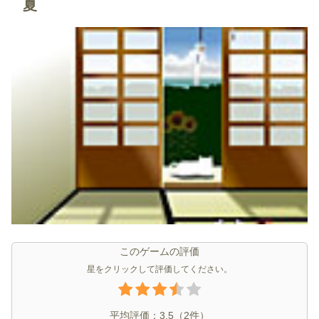
夏
このゲームの評価
星をクリックして評価してください。
平均評価：
3.5
（
2
件）