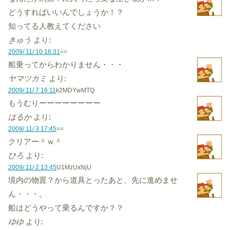
どうすればいいんでしょうか！？
知ってる人教えてください
きゅう
より:
2009/ 11/ 10 16:31
==
船乗ってからわかりません・・・
ヤマツカミ
より:
2009/ 11/ 7 16:11
k2MDYwMTQ
もうむりーーーーーーーー
はるか
より:
2009/ 11/ 3 17:45
==
クリアー＾ｗ＾
ひろ
より:
2009/ 11/ 2 13:45
U1MzUxNjU
境内の物置？から道具とったあと、先に進めませ
ん・・・。
船はどうやって乗るんですか？？
ゆゆ
より: