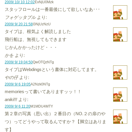
2009/ 10/ 10 12:02
ExNjU0Mzk
スタッフロールは一番最後にして欲しいなあ･･･
フォゲッタブル
より:
2009/ 9/ 20 21:58
I3NjUzNzU
タイプは、根気よく解読しました
飛行船は、無視してもできます
じかんかかったけど・・・
かを
より:
2009/ 9/ 19 04:50
QwOTQzNTg
タイプはWebdingsという書体に対応してます。
やの仔
より:
2009/ 9/ 6 19:05
A2Nzk0NTg
memoriesって書いてありますッッ！！
aniki!!!
より:
2009/ 9/ 6 11:20
M1MDU4MTY
第２章の写真（思い出）２番目の（NO.２の扉のや
つ）ってどうやって取るんですか？【脚立はありま
す】