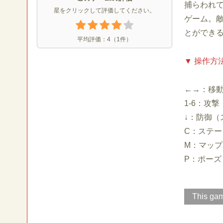
捕らわれ
星をクリックして評価してください。
ゲーム。
とができ
平均評価：
4
（
1
件）
▼ 操作方
←→：移
1-6：攻撃
↓：防御（
C：ステ
M：マップ
P：ポーズ
This gam