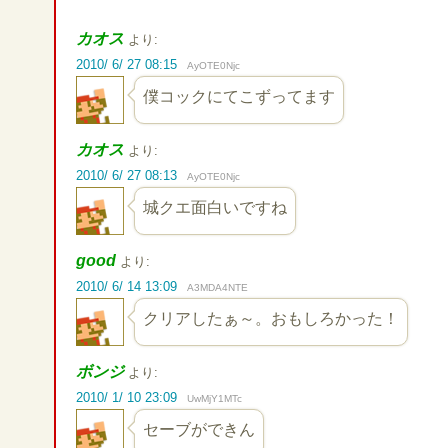
カオス
より:
2010/ 6/ 27 08:15
AyOTE0Njc
僕コックにてこずってます
カオス
より:
2010/ 6/ 27 08:13
AyOTE0Njc
城クエ面白いですね
good
より:
2010/ 6/ 14 13:09
A3MDA4NTE
クリアしたぁ～。おもしろかった！
ボンジ
より:
2010/ 1/ 10 23:09
UwMjY1MTc
セーブができん