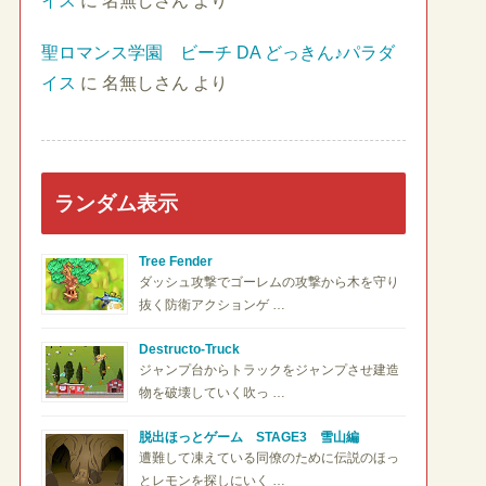
イス
に
名無しさん
より
聖ロマンス学園 ビーチ DA どっきん♪パラダ
イス
に
名無しさん
より
ランダム表示
Tree Fender
ダッシュ攻撃でゴーレムの攻撃から木を守り
抜く防衛アクションゲ …
Destructo-Truck
ジャンプ台からトラックをジャンプさせ建造
物を破壊していく吹っ …
脱出ほっとゲーム STAGE3 雪山編
遭難して凍えている同僚のために伝説のほっ
とレモンを探しにいく …