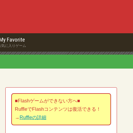
My Favorite
お気に入りゲーム
■Flashゲームができない方へ■
RuffleでFlashコンテンツは復活できる！
→
Ruffleの詳細