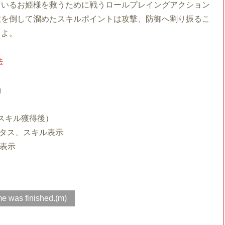
ているお姫様を救うために戦うロールプレイングアクション
敵を倒して溜めたスキルポイントは攻撃、防御へ割り振るこ
るよ。
法
動
スキル獲得後）
ータス、スキル表示
表示
e was finished.(m)