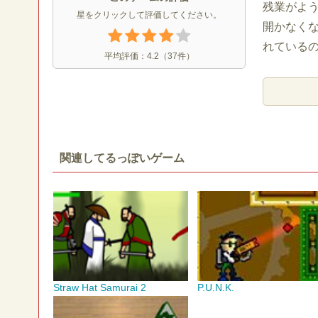
残業がよう
星をクリックして評価してください。
開かなく
れている
平均評価：
4.2
（
37
件）
関連してるっぽいゲーム
Straw Hat Samurai 2
P.U.N.K.