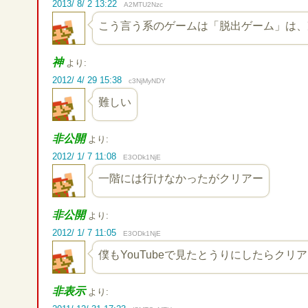
2013/ 8/ 2 13:22
A2MTU2Nzc
こう言う系のゲームは「脱出ゲーム」は、
神
より:
2012/ 4/ 29 15:38
c3NjMyNDY
難しい
非公開
より:
2012/ 1/ 7 11:08
E3ODk1NjE
一階には行けなかったがクリアー
非公開
より:
2012/ 1/ 7 11:05
E3ODk1NjE
僕もYouTubeで見たとうりにしたらク
非表示
より: