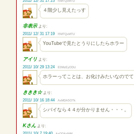
2011/ 12/ 31 17:23
I5MTQxMTU
４階少し見えたっす
非表示
より:
2011/ 12/ 31 17:19
I5MTQxMTU
YouTubeで見たとうりにしたらホラー
アイリ
より:
2011/ 10/ 29 13:24
E0MzEyODU
ホラーってことは、お化けみたいなのでて
ききき☆
より:
2011/ 10/ 16 18:44
AxMDA5OTk
シバイなら４４が分かりません・・・。
Kさん
より:
2011/ 10/ 7 19:40
AzODAzNjM