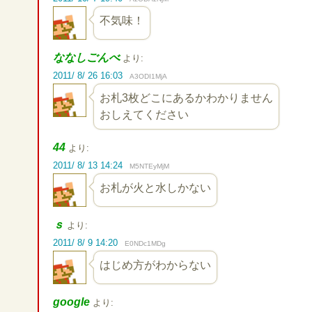
不気味！
ななしごんべ
より:
2011/ 8/ 26 16:03
A3ODI1MjA
お札3枚どこにあるかわかりません
おしえてください
44
より:
2011/ 8/ 13 14:24
M5NTEyMjM
お札が火と水しかない
ｓ
より:
2011/ 8/ 9 14:20
E0NDc1MDg
はじめ方がわからない
google
より: