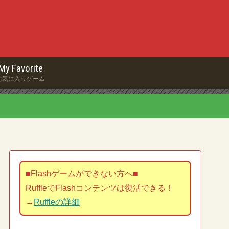
My Favorite
お気に入りゲーム
■Flashゲームができない方へ■
RuffleでFlashコンテンツは復活できる！
→
Ruffleの詳細