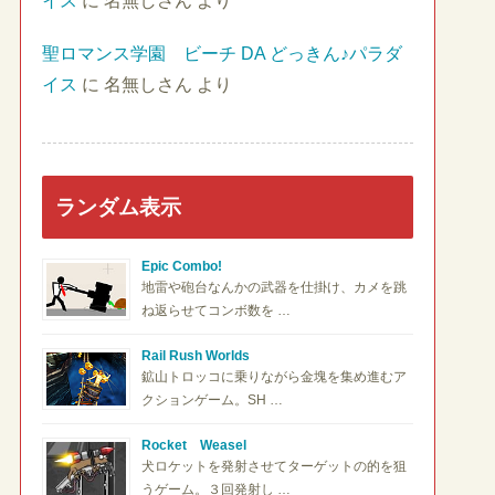
イス
に
名無しさん
より
聖ロマンス学園 ビーチ DA どっきん♪パラダ
イス
に
名無しさん
より
ランダム表示
Epic Combo!
地雷や砲台なんかの武器を仕掛け、カメを跳
ね返らせてコンボ数を …
Rail Rush Worlds
鉱山トロッコに乗りながら金塊を集め進むア
クションゲーム。SH …
Rocket Weasel
犬ロケットを発射させてターゲットの的を狙
うゲーム。３回発射し …