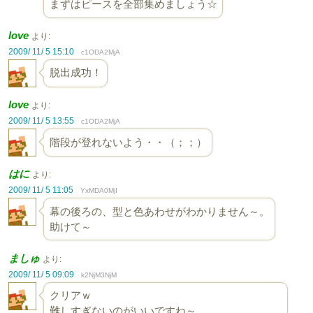
まずはピースを全部集めましょう☆
love
より:
2009/ 11/ 5 15:10
c1ODA2MjA
脱出成功！
love
より:
2009/ 11/ 5 13:55
c1ODA2MjA
階段が登れないよう・・（；；）
はに
より:
2009/ 11/ 5 11:05
YxMDA0MjI
幕の後ろの、型と色あわせがわかりません～。
助けて～
ましゅ
より:
2009/ 11/ 5 09:09
k2NjM3NjM
クリアｗ
難しすぎないのがいいですね～。