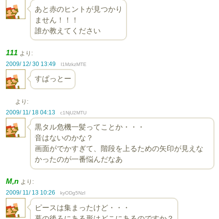
あと赤のヒントが見つかり
ません！！！
誰か教えてください
111
より:
2009/ 12/ 30 13:49
I1MzkzMTE
すぱっとー
より:
2009/ 11/ 18 04:13
c1NjU2MTU
黒タル危機一髪ってことか・・・
音はないのかな？
画面がでかすぎて、階段を上るための矢印が見えな
かったのが一番悩んだなあ
M,n
より:
2009/ 11/ 13 10:26
kyODg5NzI
ピースは集まったけど・・・
幕の後ろにある形はどこにあるのですか？