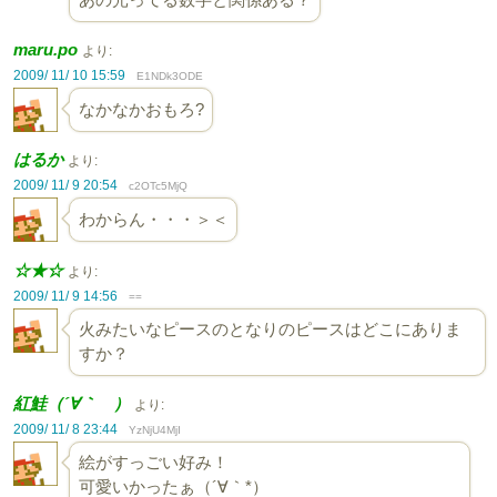
maru.po
より:
2009/ 11/ 10 15:59
E1NDk3ODE
なかなかおもろ?
はるか
より:
2009/ 11/ 9 20:54
c2OTc5MjQ
わからん・・・＞＜
☆★☆
より:
2009/ 11/ 9 14:56
==
火みたいなピースのとなりのピースはどこにありま
すか？
紅鮭（´∀｀ ）
より:
2009/ 11/ 8 23:44
YzNjU4MjI
絵がすっごい好み！
可愛いかったぁ（´∀｀*）