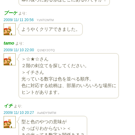
ブーケ
より:
2009/ 11/ 11 20:56
YzNTI2MTM
ようやくクリアできました。
tamo
より:
2009/ 11/ 10 22:00
Q1MjY2OTQ
＞☆★☆さん
２階の剣立てを探してください。
＞イチさん
光っている数字は色を並べる順序。
色に対応する絵柄は、部屋のいろいろな場所に
ヒントがあります。
イチ
より:
2009/ 11/ 10 20:27
AwNDY5MTM
型と色のやつの意味が
さっぱりわからない＞＜
あの光ってる数字と関係ある？