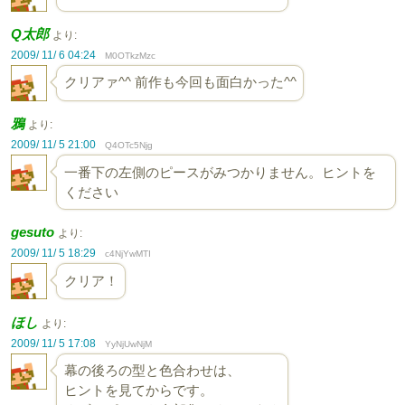
Q太郎
より:
2009/ 11/ 6 04:24
M0OTkzMzc
クリアァ^^ 前作も今回も面白かった^^
鴉
より:
2009/ 11/ 5 21:00
Q4OTc5Njg
一番下の左側のピースがみつかりません。ヒントを
ください
gesuto
より:
2009/ 11/ 5 18:29
c4NjYwMTI
クリア！
ほし
より:
2009/ 11/ 5 17:08
YyNjUwNjM
幕の後ろの型と色合わせは、
ヒントを見てからです。