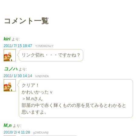
コメント一覧
kiri
より:
2011/ 7/ 15 18:47
Y2MDM2NzY
リンク切れ・・・ですかね？
コノハ
より:
2011/ 1/ 30 14:14
IxNjI0NDk
クリア！
かわいかったｖ
＞M.nさん
部屋の中で赤く輝くものの形を見てみるとわかると
思いますよ。
M,n
より:
2010/ 2/ 4 11:28
g2MDUxNjI