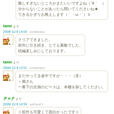
難しすぎないところがまたいいですよね（´∀｀ ）
分からないことがあったら聞いてくださいね★
できるかぎりお教えします（｀・ω・´）ｂ
tamo
より:
2009/ 11/ 8 14:04
k3ODM1MzA
クリアできました。
前作に引き続き、とても素敵でした。
続編楽しみにしております。
tamo
より:
2009/ 11/ 8 13:51
k3ODM1MzA
まだやってる途中ですが・・・（笑）
＞鴉さん
一番下の左側のピースは、本棚を探してください。
チャナ
より:
2009/ 11/ 6 14:59
IyMTQxNTY
☆前作も可愛くて面白かったです☆