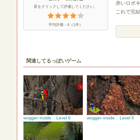
赤いロボ
星をクリックして評価してください。
これで完
平均評価：
4
（
1
件）
関連してるっぽいゲーム
wogger-inside :: Level 6
wogger-inside :: Level 5