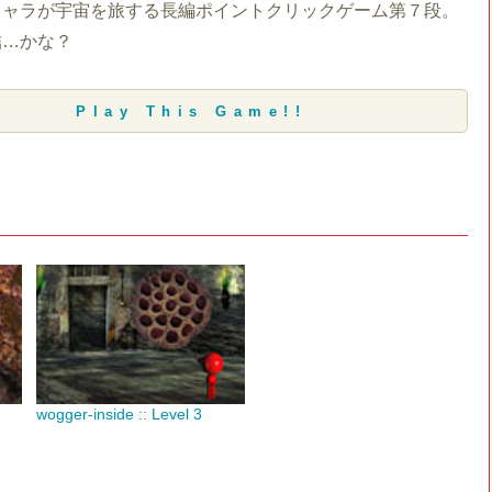
キャラが宇宙を旅する長編ポイントクリックゲーム第７段。
結…かな？
Play This Game!!
wogger-inside :: Level 3