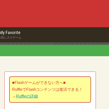
My Favorite
お気に入りゲーム
■Flashゲームができない方へ■
RuffleでFlashコンテンツは復活できる！
→
Ruffleの詳細