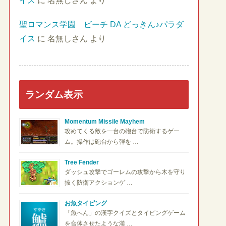
イス
に
名無しさん
より
聖ロマンス学園 ビーチ DA どっきん♪パラダ
イス
に
名無しさん
より
ランダム表示
Momentum Missile Mayhem
攻めてくる敵を一台の砲台で防衛するゲー
ム。操作は砲台から弾を …
Tree Fender
ダッシュ攻撃でゴーレムの攻撃から木を守り
抜く防衛アクションゲ …
お魚タイピング
「魚へん」の漢字クイズとタイピングゲーム
を合体させたような漢 …