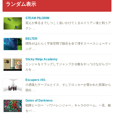
ランダム表示
STEAM PILGRIM
迎えが来るまでしつこく追いかけてくるエイリアン達と戦うア
クシ …
BELTER
慣性がはたらく宇宙空間で隕石を全て壊すスペースシューティ
ング …
Sticky Ninja Academy
ニンジャをドラッグしてジャンプさせ敵をやっつけながらゴー
ルを …
Escapers #01
小洒落たテーブルとイス、そしてロッカーが置かれた部屋から
脱出 …
Gates of Darkness
戦隊ヒーロー「パワーレンジャー」キャラのゲーム。一見、敵
をバ …