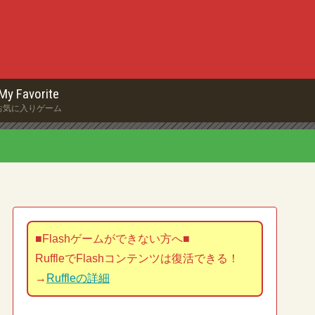
My Favorite
お気に入りゲーム
■Flashゲームができない方へ■
RuffleでFlashコンテンツは復活できる！
→
Ruffleの詳細