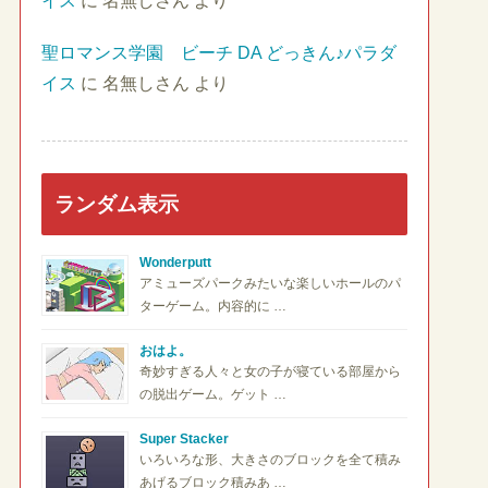
イス
に
名無しさん
より
聖ロマンス学園 ビーチ DA どっきん♪パラダ
イス
に
名無しさん
より
ランダム表示
Wonderputt
アミューズパークみたいな楽しいホールのパ
ターゲーム。内容的に …
おはよ。
奇妙すぎる人々と女の子が寝ている部屋から
の脱出ゲーム。ゲット …
Super Stacker
いろいろな形、大きさのブロックを全て積み
あげるブロック積みあ …