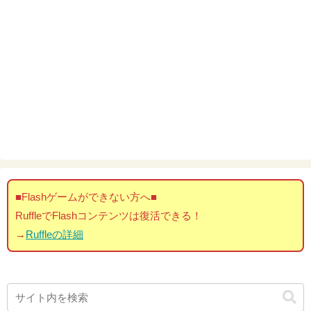
■Flashゲームができない方へ■
RuffleでFlashコンテンツは復活できる！
→
Ruffleの詳細