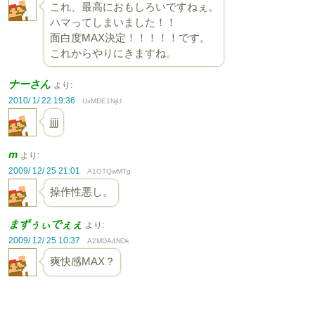
これ、最高におもしろいですねぇ。
ハマってしまいました！！
面白度MAX決定！！！！！です。
これからやりにきますね。
ナーさん
より:
2010/ 1/ 22 19:36
UxMDE1NjU
jjjj
m
より:
2009/ 12/ 25 21:01
A1OTQwMTg
操作性悪し。
まずぅぃでぇぇ
より:
2009/ 12/ 25 10:37
A2MDA4NDk
爽快感MAX？