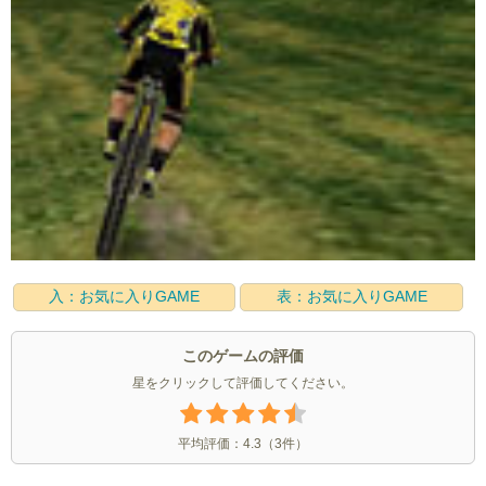
入：お気に入りGAME
表：お気に入りGAME
このゲームの評価
星をクリックして評価してください。
平均評価：
4.3
（
3
件）