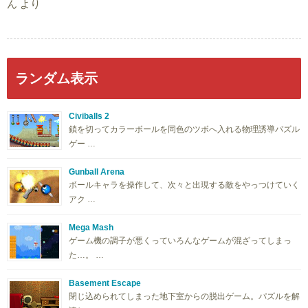
ん
より
ランダム表示
Civiballs 2
鎖を切ってカラーボールを同色のツボへ入れる物理誘導パズル
ゲー …
Gunball Arena
ボールキャラを操作して、次々と出現する敵をやっつけていく
アク …
Mega Mash
ゲーム機の調子が悪くっていろんなゲームが混ざってしまっ
た…。 …
Basement Escape
閉じ込められてしまった地下室からの脱出ゲーム。パズルを解