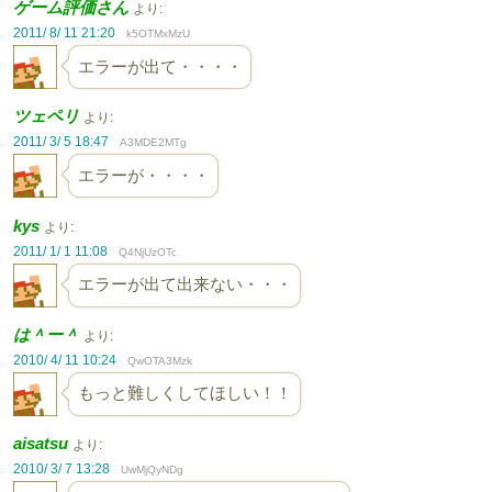
ゲーム評価さん
より:
2011/ 8/ 11 21:20
k5OTMxMzU
エラーが出て・・・・
ツェペリ
より:
2011/ 3/ 5 18:47
A3MDE2MTg
エラーが・・・・
kys
より:
2011/ 1/ 1 11:08
Q4NjUzOTc
エラーが出て出来ない・・・
は＾ー＾
より:
2010/ 4/ 11 10:24
QwOTA3Mzk
もっと難しくしてほしい！！
aisatsu
より:
2010/ 3/ 7 13:28
UwMjQyNDg