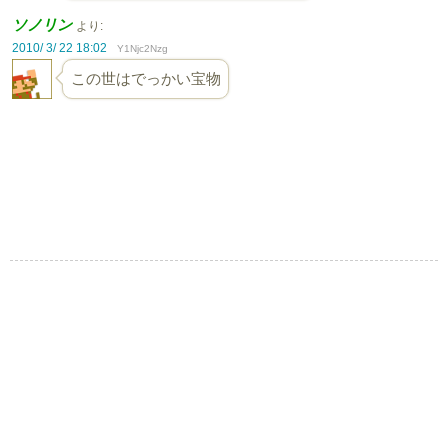
ソノリン
より:
2010/ 3/ 22 18:02
Y1Njc2Nzg
この世はでっかい宝物