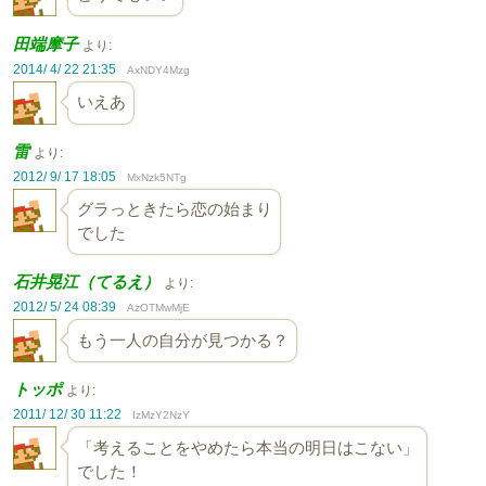
田端摩子
より:
2014/ 4/ 22 21:35
AxNDY4Mzg
いえあ
雷
より:
2012/ 9/ 17 18:05
MxNzk5NTg
グラっときたら恋の始まり
でした
石井晃江（てるえ）
より:
2012/ 5/ 24 08:39
AzOTMwMjE
もう一人の自分が見つかる？
トッポ
より:
2011/ 12/ 30 11:22
IzMzY2NzY
「考えることをやめたら本当の明日はこない」
でした！