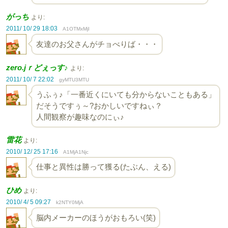
がっち
より:
2011/ 10/ 29 18:03
A1OTMxMjI
友達のお父さんがチョべりば・・・
zero.jｒどぇっす♪
より:
2011/ 10/ 7 22:02
gyMTU3MTU
うふぅ♪「一番近くにいても分からないこともある」
だそうですぅ～?おかしいですねぃ？
人間観察が趣味なのにぃ♪
雷花
より:
2010/ 12/ 25 17:16
A1MjA1Njc
仕事と異性は勝って獲る(たぶん、える)
ひめ
より:
2010/ 4/ 5 09:27
k2NTY0MjA
脳内メーカーのほうがおもろい(笑)