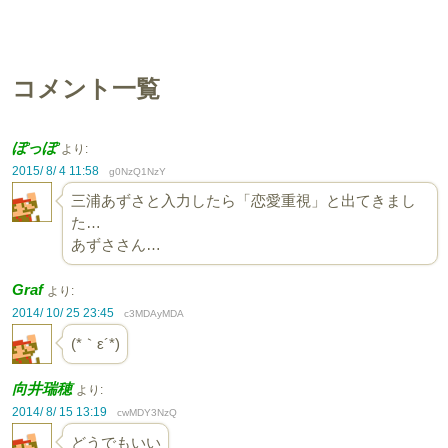
コメント一覧
ぽっぽ
より:
2015/ 8/ 4 11:58
g0NzQ1NzY
三浦あずさと入力したら「恋愛重視」と出てきまし
た…
あずささん…
Graf
より:
2014/ 10/ 25 23:45
c3MDAyMDA
(*｀ε´*)
向井瑞穂
より:
2014/ 8/ 15 13:19
cwMDY3NzQ
どうでもいい