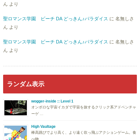
ん
より
聖ロマンス学園 ビーチ DA どっきん♪パラダイス
に
名無しさ
ん
より
聖ロマンス学園 ビーチ DA どっきん♪パラダイス
に
名無しさ
ん
より
ランダム表示
wogger-inside :: Level 1
オンボロな宇宙イカダで宇宙を旅するクリック系アドベンチャ
ーゲ …
High Vaultage
棒高跳びでより高く、より遠く吹っ飛ぶアクションゲーム。食
べ物 …